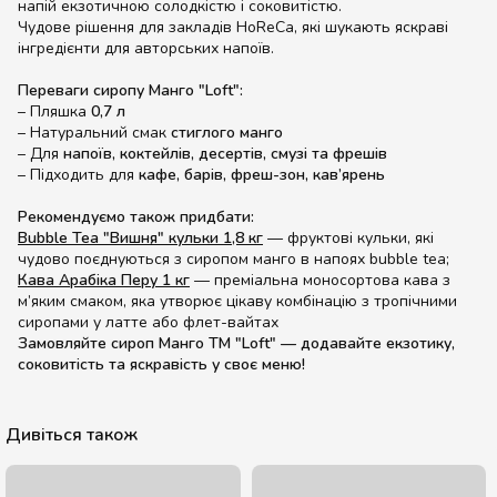
напій екзотичною солодкістю і соковитістю.
Чудове рішення для закладів HoReCa, які шукають яскраві
інгредієнти для авторських напоїв.
Переваги сиропу Манго "Loft":
– Пляшка
0,7 л
– Натуральний смак
стиглого манго
– Для
напоїв, коктейлів, десертів, смузі та фрешів
– Підходить для
кафе, барів, фреш-зон, кав’ярень
Рекомендуємо також придбати:
Bubble Tea "Вишня" кульки 1,8 кг
— фруктові кульки, які
чудово поєднуються з сиропом манго в напоях bubble tea;
Кава Арабіка Перу 1 кг
— преміальна моносортова кава з
м’яким смаком, яка утворює цікаву комбінацію з тропічними
сиропами у латте або флет-вайтах
Замовляйте сироп Манго ТМ "Loft" — додавайте екзотику,
соковитість та яскравість у своє меню!
Дивіться також