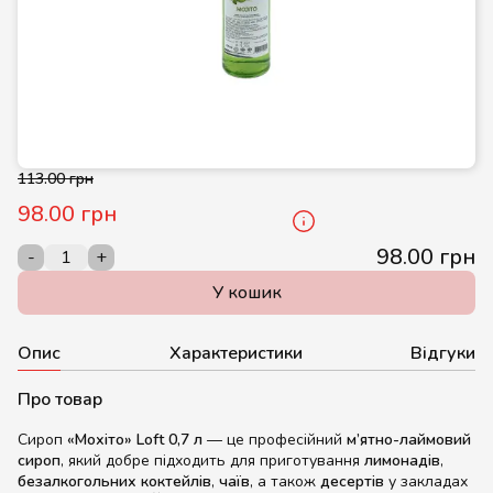
113.00 грн
98.00 грн
98.00 грн
-
+
У кошик
Опис
Характеристики
Відгуки
Про товар
Сироп
«Мохіто» Loft 0,7 л
— це професійний
м’ятно-лаймовий
сироп
, який добре підходить для приготування
лимонадів
,
безалкогольних коктейлів
,
чаїв
, а також
десертів
у закладах