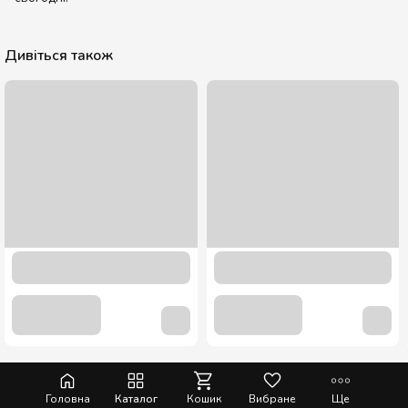
Дивіться також
Сироп Полуниця ТМ “Loft” 0,7 л.
113.00 грн
Головна
Каталог
Кошик
Вибране
Ще