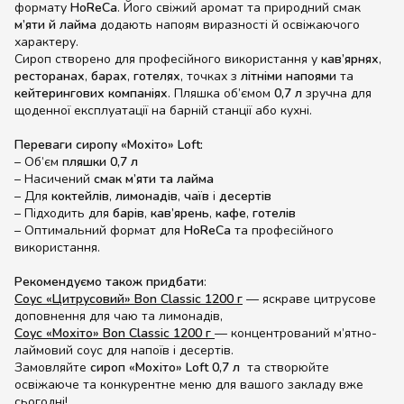
формату
HoReCa
. Його свіжий аромат та природний смак
м’яти й лайма
додають напоям виразності й освіжаючого
характеру.
Сироп створено для професійного використання у
кав’ярнях
,
ресторанах
,
барах
,
готелях
, точках з
літніми напоями
та
кейтерингових компаніях
. Пляшка об’ємом
0,7 л
зручна для
щоденної експлуатації на барній станції або кухні.
Переваги сиропу «Мохіто» Loft:
– Об’єм
пляшки 0,7 л
– Насичений
смак м’яти та лайма
– Для
коктейлів
,
лимонадів
,
чаїв
і
десертів
– Підходить для
барів
,
кав’ярень
,
кафе
,
готелів
– Оптимальний формат для
HoReCa
та професійного
використання.
Рекомендуємо також придбати
:
Соус «Цитрусовий» Bon Classic 1200 г
— яскраве цитрусове
доповнення для чаю та лимонадів,
Соус «Мохіто» Bon Classic 1200 г
— концентрований м’ятно-
лаймовий соус для напоїв і десертів.
Замовляйте
сироп «Мохіто» Loft 0,7 л
та створюйте
освіжаюче та конкурентне меню для вашого закладу вже
сьогодні!