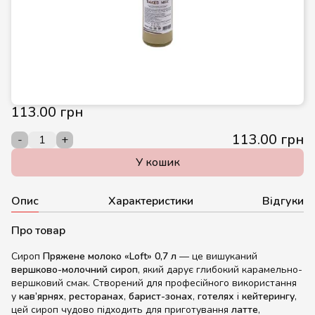
113.00 грн
113.00 грн
-
+
У кошик
Опис
Характеристики
Відгуки
Про товар
Сироп
Пряжене молоко «Loft» 0,7 л
— це вишуканий
вершково-молочний сироп
, який дарує глибокий карамельно-
вершковий смак. Створений для професійного використання
у
кав’ярнях
,
ресторанах
,
барист-зонах
,
готелях
і
кейтерингу
,
цей сироп чудово підходить для приготування
латте
,