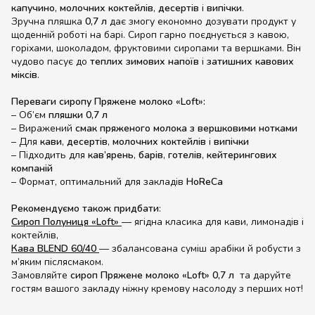
капучино
,
молочних коктейлів
,
десертів
і
випічки
.
Зручна пляшка
0,7 л
дає змогу економно дозувати продукт у
щоденній роботі на барі. Сироп гарно поєднується з кавою,
горіхами, шоколадом, фруктовими сиропами та вершками. Він
чудово пасує до
теплих зимових напоїв
і
затишних кавових
міксів
.
Переваги сиропу Пряжене молоко «Loft»:
– Об’єм
пляшки 0,7 л
– Виражений
смак пряженого молока з вершковими нотками
– Для
кави
,
десертів
,
молочних коктейлів
і
випічки
– Підходить для
кав’ярень
,
барів
,
готелів
,
кейтерингових
компаній
– Формат, оптимальний для закладів
HoReCa
Рекомендуємо також придбати
:
Сироп Полуниця «Loft»
— ягідна класика для кави, лимонадів і
коктейлів,
Кава BLEND 60/40
— збалансована суміш арабіки й робусти з
м’яким післясмаком.
Замовляйте
сироп Пряжене молоко «Loft» 0,7 л
та даруйте
гостям вашого закладу ніжну кремову насолоду з перших нот!