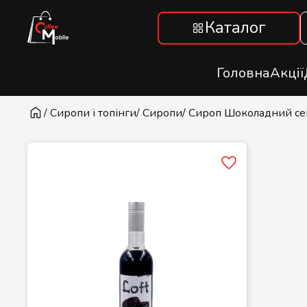
Каталог
Головна
Акції
/ Сиропи і топінги
/ Сиропи
/ Сироп Шоколадний сен