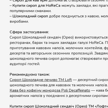
–
Сироп для кав'ярні
допомагає створювати сезонні т
–
Купити сироп для HoReCa
можуть заклади, які пра
популярними смаками.
–
Шоколадний сироп
добре поєднується з кавою, мо
виробами.
Сфера застосування:
Сироп Шоколадний сендвіч (Орео) використовується у
ресторанах, барах та інших закладах галузі HoReCa. 
приготування кавових напоїв, молочних коктейлів, ф
десертів та авторських сезонних пропозицій. Завдя
шоколадного печива сироп допомагає створювати при
аудиторії гостей.
Рекомендуємо також:
Сироп Шоколадне печиво ТМ Loft
— десертний сироп
шоколадного печива для кавових та молочних напоїв.
Кава без кофеїну монодоза Poli Decaffeinato
— кава б
ароматних напоїв у поєднанні з десертними сиропам
Купити сироп Шоколадний сендвіч (Орео) ТМ «Лофт» 