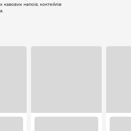
х кавових напоїв, коктейлів
а.