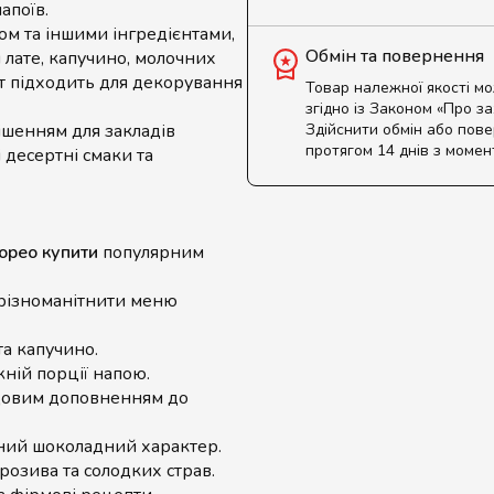
апоїв.
ом та іншими інгредієнтами,
Обмін та повернення
 лате, капучино, молочних
кт підходить для декорування
Товар належної якості м
згідно із Законом «Про з
ішенням для закладів
Здійснити обмін або пов
протягом 14 днів з момен
 десертні смаки та
орео купити
популярним
різноманітнити меню
та капучино.
жній порції напою.
овим доповненням до
ний шоколадний характер.
орозива та солодких страв.