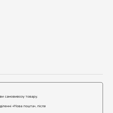
ови самовивозу товару.
діленні «Нова пошта», після