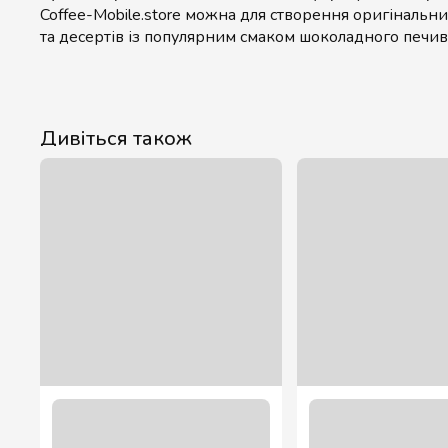
Coffee-Mobile.store можна для створення оригінальни
та десертів із популярним смаком шоколадного печив
Дивіться також
Сироп Полуниця ТМ “Loft” 0,7 л.