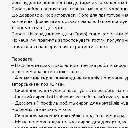
його чудовим доповненням до гарячих та холодних н
Сироп добре поєднується з кавою, молоком, морозив
що дозволяє використовувати його для приготування
коктейлів, фрапе та авторських напоїв. Також проду
та ароматизації десертів.
Сироп Шоколадний сендвіч (Орео) стане корисним р
HoReCa, які прагнуть запропонувати гостям популярні
створювати нові оригінальні рецепти напоїв.
Переваги:
– Насичений смак шоколадного печива робить
сироп 
рішенням для десертних напоїв.
– Ароматний
сироп шоколадний сендвіч
допомагає у
авторськими позиціями.
–
Сироп для кави
чудово поєднується з еспресо, лате 
– Якісний
сироп Loft
забезпечує стабільний смак у ко
– Десертний профіль робить
сироп для коктейлів
чуд
молочних та кавових міксів.
–
Сироп для молочних коктейлів
додає напоям вираз
– Може використовуватись як
сироп для десертів
, м