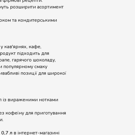
а фірмові рецепти.
гнуть розширити асортимент
локом та кондитерськими
 кав'ярнях, кафе,
Продукт підходить для
рапе, гарячого шоколаду,
ки популярному смаку
вабливі позиції для широкої
 із вираженими нотками
ез кофеїну для приготування
и.
0,7 л
в інтернет-магазині