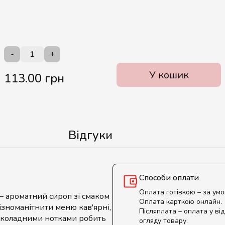
-
+
У кошик
113.00 грн
Відгуки
Способи оплати
Оплата готівкою – за ум
 ароматний сироп зі смаком
Оплата карткою онлайн.
зноманітнити меню кав'ярні,
Післяплата – оплата у від
шоколадними нотками робить
огляду товару.