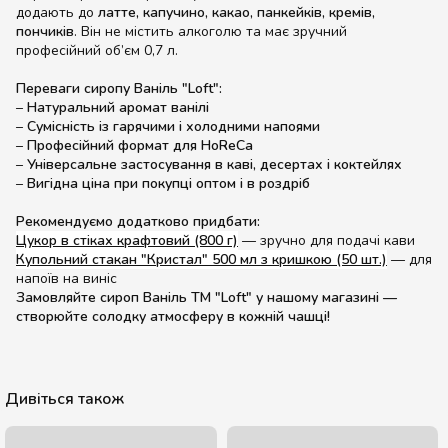
додають до
латте, капучино, какао, панкейків, кремів,
пончиків
. Він не містить алкоголю та має зручний
професійний об’єм 0,7 л.
Переваги сиропу Ваніль "Loft":
–
Натуральний аромат ванілі
–
Сумісність із гарячими і холодними напоями
–
Професійний формат для HoReCa
–
Універсальне застосування в каві, десертах і коктейлях
–
Вигідна ціна при покупці оптом і в роздріб
Рекомендуємо додатково придбати:
Цукор в стіках крафтовий (800 г)
— зручно для подачі кави
Купольний стакан "Кристал" 500 мл з кришкою (50 шт.)
— для
напоїв на виніс
Замовляйте сироп Ваніль ТМ "Loft" у нашому магазині —
створюйте солодку атмосферу в кожній чашці!
Дивіться також