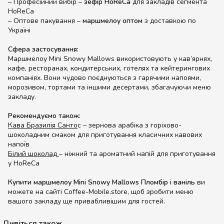
– Професійний вибір –
зефір HoReCa
для закладів сегмента
HoReCa
– Оптове пакування –
маршмелоу оптом
з доставкою по
Україні
Сфера застосування:
Маршмелоу Mini Snowy Mallows використовують у кав’ярнях,
кафе, ресторанах, кондитерських, готелях та кейтерингових
компаніях. Вони чудово поєднуються з гарячими напоями,
морозивом, тортами та іншими десертами, збагачуючи меню
закладу.
Рекомендуємо також:
Кава Бразилія Санто
с
– зернова арабіка з горіхово-
шоколадним смаком для приготування класичних кавових
напоїв
Білий шоколад
– ніжний та ароматний напій для приготування
у HoReCa
Купити маршмелоу Mini Snowy Mallows Пломбір і ваніль
ви
можете на сайті Coffee-Mobile.store, щоб зробити меню
вашого закладу ще привабливішим для гостей.
Дивіться також