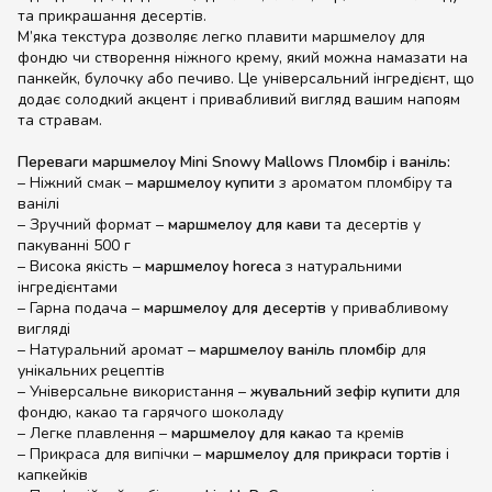
та прикрашання десертів.
М’яка текстура дозволяє легко плавити маршмелоу для
фондю чи створення ніжного крему, який можна намазати на
панкейк, булочку або печиво. Це універсальний інгредієнт, що
додає солодкий акцент і привабливий вигляд вашим напоям
та стравам.
Переваги маршмелоу Mini Snowy Mallows Пломбір і ваніль:
– Ніжний смак –
маршмелоу купити
з ароматом пломбіру та
ванілі
– Зручний формат –
маршмелоу для кави
та десертів у
пакуванні 500 г
– Висока якість –
маршмелоу horeca
з натуральними
інгредієнтами
– Гарна подача –
маршмелоу для десертів
у привабливому
вигляді
– Натуральний аромат –
маршмелоу ваніль пломбір
для
унікальних рецептів
– Універсальне використання –
жувальний зефір купити
для
фондю, какао та гарячого шоколаду
– Легке плавлення –
маршмелоу для какао
та кремів
– Прикраса для випічки –
маршмелоу для прикраси тортів
і
капкейків