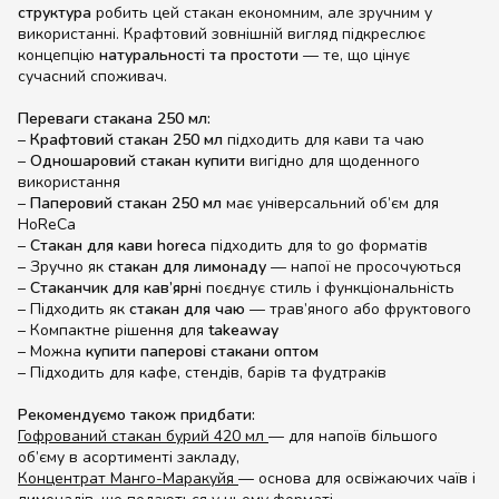
структура
робить цей стакан економним, але зручним у
використанні. Крафтовий зовнішній вигляд підкреслює
концепцію
натуральності та простоти
— те, що цінує
сучасний споживач.
Переваги стакана 250 мл:
–
Крафтовий стакан 250 мл
підходить для кави та чаю
–
Одношаровий стакан купити
вигідно для щоденного
використання
–
Паперовий стакан 250 мл
має універсальний об’єм для
HoReCa
–
Стакан для кави horeca
підходить для to go форматів
– Зручно як
стакан для лимонаду
— напої не просочуються
–
Стаканчик для кав’ярні
поєднує стиль і функціональність
– Підходить як
стакан для чаю
— трав’яного або фруктового
– Компактне рішення для
takeaway
– Можна
купити паперові стакани оптом
– Підходить для кафе, стендів, барів та фудтраків
Рекомендуємо також придбати:
Гофрований стакан бурий 420 мл
— для напоїв більшого
об’єму в асортименті закладу,
Концентрат Манго-Маракуйя
— основа для освіжаючих чаїв і