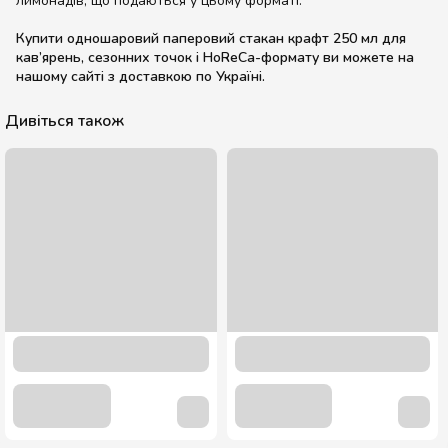
лимонадів, що подаються у цьому форматі.
Купити одношаровий паперовий стакан крафт 250 мл для
кав’ярень, сезонних точок і HoReCa-формату ви можете на
нашому сайті з доставкою по Україні.
Дивіться також
110 мл. Крафтовий стакан 50 шт.
42.50 грн