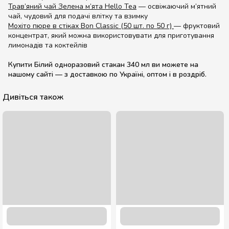
Трав’яний чай Зелена м’ята Hello Tea
— освіжаючий м’ятний
чай, чудовий для подачі влітку та взимку
Мохіто пюре в стіках Bon Classic (50 шт. по 50 г)
— фруктовий
концентрат, який можна використовувати для приготування
лимонадів та коктейлів
Купити Білий одноразовий стакан 340 мл ви можете на
нашому сайті — з доставкою по Україні, оптом і в роздріб.
Дивіться також
80 кришка на стакан 340 мл. (50 шт.)