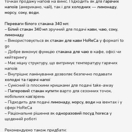
точках продажу напоїв на виніс. Підходить як для
гарячих
напоїв
(американо, чай), так і для
холодних
—
лимонаду
,
морсу
,
соку
,
води
.
Переваги білого стакана 340 мл:
–
Білий стакан 340 мл
зручний для подачі
кави, чаю, соку,
лимонаду
– Використовується як
стакан для кави HoReCa
у форматі to
go
– Добре виконує функцію
стакана для чаю
в кафе, офісі чи
кейтерингу
– Має міцну структуру, що витримує температуру гарячих
напоїв
– Внутрішнє ламінування дозволяє безпечно подавати
холодні та гарячі напої
– Сумісний із плоскими кришками для подачі take-away
–
Паперовий стакан купити
варто для сезонних точок,
мобільних кав’ярень
– Підходить для подачі
лимонаду, морсу, води
на івентах і у
сфері HoReCa
– Раціональне рішення як
одноразовий посуд horeca
у
щоденній роботі
Рекомендуємо також придбати: