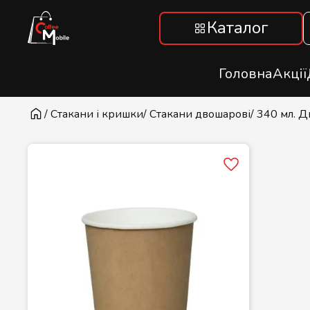
Каталог
Головна
Акції
/ Стакани і кришки
/ Стакани двошарові
/ 340 мл. 