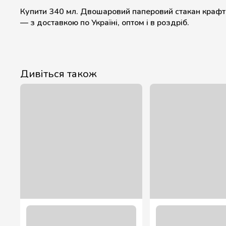
Купити 340 мл. Двошаровий паперовий стакан крафт
— з доставкою по Україні, оптом і в роздріб.
Дивіться також
80 кришка на стакан 340 мл. (50 шт.)