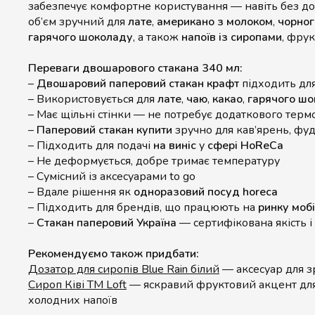
забезпечує комфортне користування — навіть без до
об’єм зручний для
лате
,
американо з молоком
,
чорног
гарячого шоколаду
, а також
напоїв із сиропами
, фру
Переваги двошарового стакана 340 мл:
–
Двошаровий паперовий стакан крафт
підходить дл
– Використовується для
лате
,
чаю
,
какао
,
гарячого ш
– Має щільні стінки — не потребує додаткового терм
–
Паперовий стакан купити
зручно для кав’ярень, фуд
– Підходить для подачі
на виніс
у
сфері HoReCa
– Не деформується, добре тримає температуру
– Сумісний із аксесуарами to go
– Вдале рішення як
одноразовий посуд horeca
– Підходить для брендів, що працюють на
ринку мобі
–
Стакан паперовий Україна
— сертифікована якість і
Рекомендуємо також придбати:
Дозатор для сиропів Blue Rain білий
— аксесуар для зр
Сироп Ківі TM Loft
— яскравий фруктовий акцент для
холодних напоїв