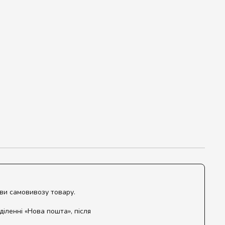
ови самовивозу товару.
діленні «Нова пошта», після