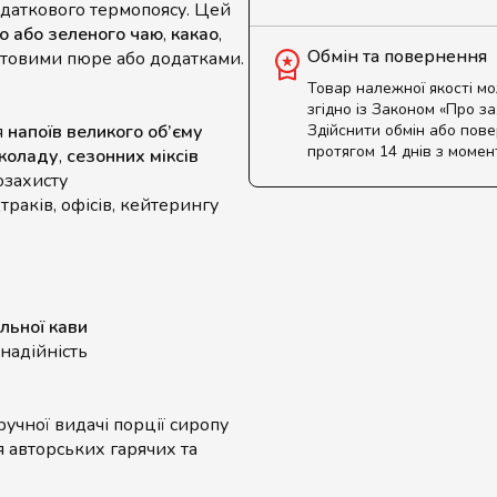
даткового термопоясу. Цей
о або зеленого чаю
,
какао
,
Обмін та повернення
ктовими пюре або додатками.
Товар належної якості м
згідно із Законом «Про з
я
напоїв великого об’єму
Здійснити обмін або пов
протягом 14 днів з момен
околаду
,
сезонних міксів
озахисту
траків, офісів, кейтерингу
льної кави
 надійність
учної видачі порції сиропу
 авторських гарячих та