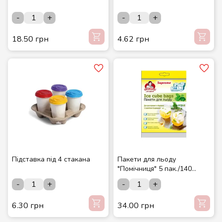
-
+
-
+
18.50 грн
4.62 грн
Підставка під 4 стакана
Пакети для льоду
"Помічниця" 5 пак./140
криж.
-
+
-
+
6.30 грн
34.00 грн