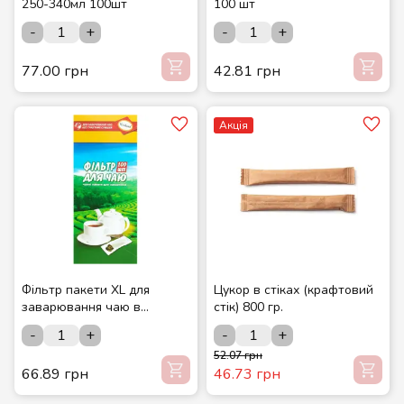
250-340мл 100шт
100 шт
-
+
-
+
77.00 грн
42.81 грн
Акція
Фільтр пакети XL для
Цукор в стіках (крафтовий
заварювання чаю в
стік) 800 гр.
чайнику 100 шт
-
+
-
+
52.07 грн
66.89 грн
46.73 грн