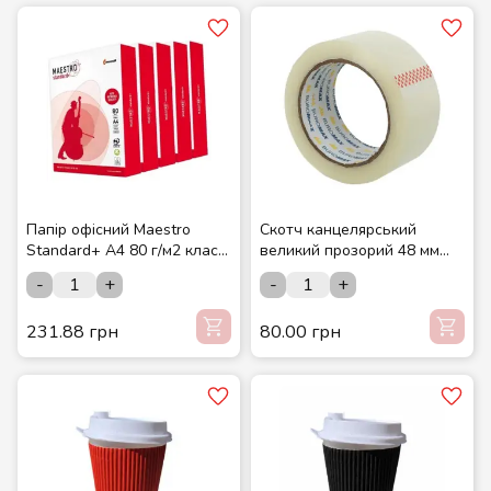
Папір офісний Maestro
Скотч канцелярський
Standard+ A4 80 г/м2 клас
великий прозорий 48 мм
B 500 аркушів
200 м
-
+
-
+
231.88 грн
80.00 грн