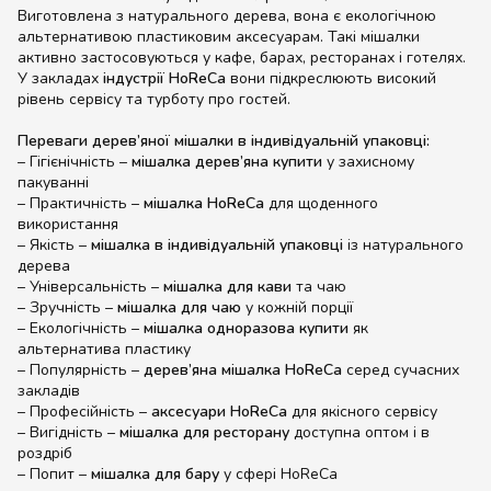
Виготовлена з натурального дерева, вона є екологічною
альтернативою пластиковим аксесуарам. Такі мішалки
активно застосовуються у кафе, барах, ресторанах і готелях.
У закладах
індустрії HoReCa
вони підкреслюють високий
рівень сервісу та турботу про гостей.
Переваги дерев’яної мішалки в індивідуальній упаковці:
– Гігієнічність –
мішалка дерев’яна купити
у захисному
пакуванні
– Практичність –
мішалка HoReCa
для щоденного
використання
– Якість –
мішалка в індивідуальній упаковці
із натурального
дерева
– Універсальність –
мішалка для кави
та чаю
– Зручність –
мішалка для чаю
у кожній порції
– Екологічність –
мішалка одноразова купити
як
альтернатива пластику
– Популярність –
дерев’яна мішалка HoReCa
серед сучасних
закладів
– Професійність –
аксесуари HoReCa
для якісного сервісу
– Вигідність –
мішалка для ресторану
доступна оптом і в
роздріб
– Попит –
мішалка для бару
у сфері HoReCa