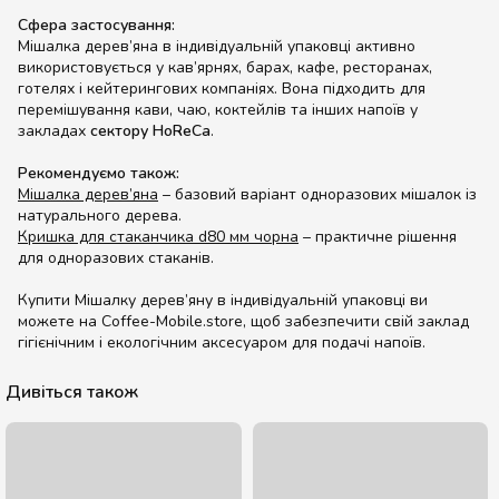
Сфера застосування:
Мішалка дерев’яна в індивідуальній упаковці активно
використовується у кав’ярнях, барах, кафе, ресторанах,
готелях і кейтерингових компаніях. Вона підходить для
перемішування кави, чаю, коктейлів та інших напоїв у
закладах
сектору HoReCa
.
Рекомендуємо також:
Мішалка дерев’яна
– базовий варіант одноразових мішалок із
натурального дерева.
Кришка для стаканчика d80 мм чорна
– практичне рішення
для одноразових стаканів.
Купити Мішалку дерев’яну в індивідуальній упаковці ви
можете на Coffee-Mobile.store, щоб забезпечити свій заклад
гігієнічним і екологічним аксесуаром для подачі напоїв.
Дивіться також
Акція