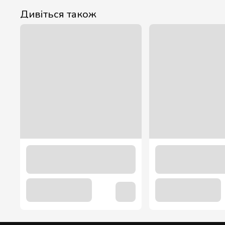
Дивіться також
Миючий засіб для скла та дзеркал blue 5 літрів
139.00 грн