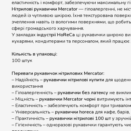
еластичність і комфорт, забезпечуючи максимальну гігі
Нітрилові рукавички Mercator
— гіпоалергенні, не міс
людей із чутливою шкірою. Їхня текстурована поверх
зчеплення навіть із вологими поверхнями, що робить
сфері громадського харчування.
У закладах
індустрії HoReCa
ці рукавички широко ви
кухарями, кондитерами та персоналом, який працює 
Кількість в упаковці:
100 штук
Переваги рукавичок нітрилових Mercator:
– Надійність –
рукавички нітрилові купити
для щоденн
використання
– Гіпоалергенність –
рукавички без латексу
не викли
– Міцність –
рукавички Mercator чорні
витримують ін
– Еластичність – забезпечують комфорт при тривалом
– Універсальність –
рукавички horeca
для кафе, барів,
– Практичність –
рукавички нітрилові 100 шт
у зручні
– Гігієнічність – одноразові рукавички гарантують чис