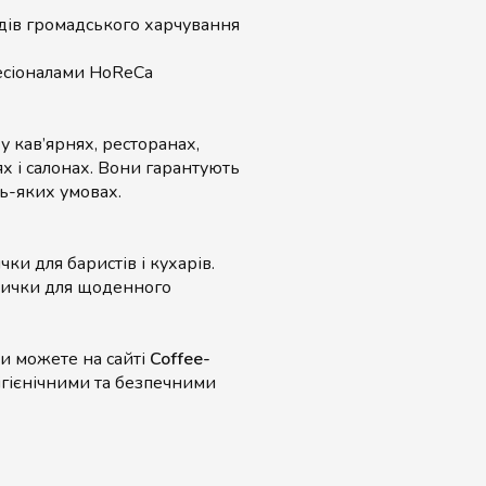
дів громадського харчування
есіоналами HoReCa
 кав’ярнях, ресторанах,
ях і салонах. Вони гарантують
дь-яких умовах.
чки для баристів і кухарів.
вички для щоденного
и можете на сайті
Coffee-
гігієнічними та безпечними