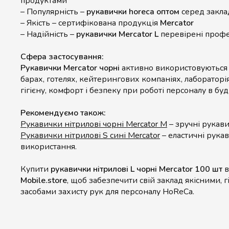
продуктами
– Популярність –
рукавички horeca оптом
серед закла
– Якість – сертифікована продукція
Mercator
– Надійність –
рукавички Mercator L
перевірені проф
Сфера застосування:
Рукавички Mercator чорні
активно використовуються у
барах, готелях, кейтерингових компаніях, лабораторі
гігієну, комфорт і безпеку при роботі персоналу в бу
Рекомендуємо також:
Рукавички нітрилові чорні Mercator M
– зручні рукави
Рукавички нітрилові S сині Mercator
– еластичні рука
використання.
Купити
рукавички нітрилові L чорні Mercator 100 шт
в
Mobile.store
, щоб забезпечити свій заклад якісними, 
засобами захисту рук для персоналу HoReCa.