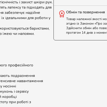
єнічність і захист шкіри рук.
тять латексу та підходять для
Обмін та повернення
ня забезпечує надійне
 їх ідеальними для роботи у
Товар належної якості м
згідно із Законом «Про з
користовуються баристами,
Здійснити обмін або пов
протягом 14 днів з момен
з їжею чи напоями.
ого професійного
кають подразнення
тенсивне навантаження
у носінні
 кухонь і сервісу
й коробці
тоту при роботі з