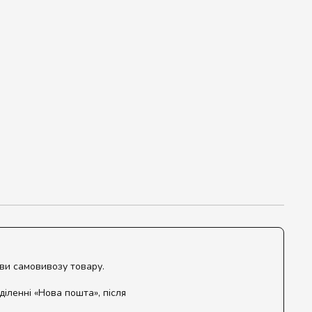
ови самовивозу товару.
діленні «Нова пошта», після