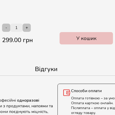
-
+
У кошик
299.00 грн
Відгуки
Способи оплати
Оплата готівкою – за ум
офесійні
одноразові
Оплата карткою онлайн.
ти з продуктами, напоями та
Післяплата – оплата у від
вони поєднують міцність,
огляду товару.