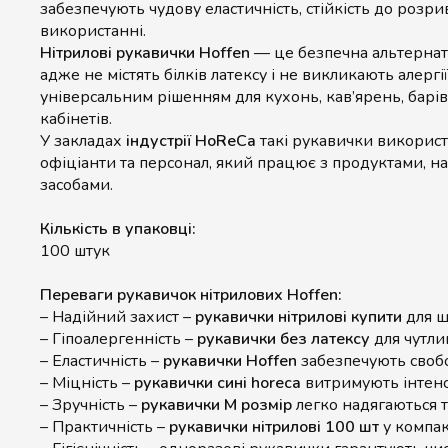
забезпечують чудову еластичність, стійкість до розр
використанні.
Нітрилові рукавички Hoffen
— це безпечна альтернат
адже не містять білків латексу і не викликають алергії
універсальним рішенням для кухонь, кав’ярень, барів
кабінетів.
У закладах
індустрії HoReCa
такі рукавички використо
офіціанти та персонал, який працює з продуктами, н
засобами.
Кількість в упаковці:
100 штук
Переваги рукавичок нітрилових Hoffen:
– Надійний захист –
рукавички нітрилові купити
для щ
– Гіпоалергенність –
рукавички без латексу
для чутли
– Еластичність –
рукавички Hoffen
забезпечують свобо
– Міцність –
рукавички сині horeca
витримують інтенс
– Зручність –
рукавички M розмір
легко надягаються 
– Практичність –
рукавички нітрилові 100 шт
у компак