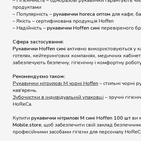
– Гігієнічність – одноразові рукавички гарантують чис
продуктами
– Популярність –
рукавички horeca оптом
для кафе, ба
– Якість – сертифікована продукція Hoffen
– Надійність –
рукавички Hoffen сині
перевіреного б
Сфера застосування:
Рукавички Hoffen сині
активно використовуються у ка
готелях, кейтерингових компаніях, медичних кабінета
забезпечують безпечну, гігієнічну і комфортну робот
Рекомендуємо також:
Рукавички нітрилові M чорні Hoffen
– стильні чорні р
кав’ярень.
Зубочистки в індивідуальній упаковці
– зручні гігієні
HoReCa.
Купити
рукавички нітрилові M сині Hoffen 100 шт
ви 
Mobile.store
, щоб забезпечити свій заклад безпечни
професійними засобами гігієни для персоналу HoReC