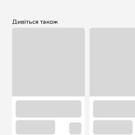
Дивіться також
Туалетний папір Джамбо одношаровий сірий макулатурний з
20.00 грн