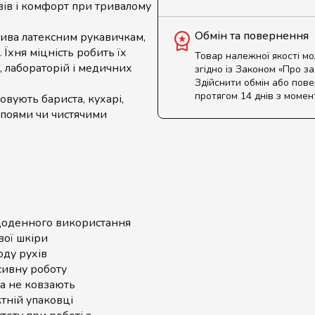
ивів і комфорт при тривалому
Обмін та повернення
ива латексним рукавичкам,
. Їхня міцність робить їх
Товар належної якості м
, лабораторій і медичних
згідно із Законом «Про з
Здійснити обмін або пов
протягом 14 днів з момен
вують бариста, кухарі,
апоями чи чистячими
оденного використання
вої шкіри
ду рухів
ивну роботу
та не ковзають
тній упаковці