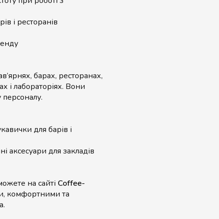
тоту при роботі з
рів і ресторанів
ренду
в’ярнях, барах, ресторанах,
х і лабораторіях. Вони
у персоналу.
укавички для барів і
чні аксесуари для закладів
можете на сайті
Coffee-
ми, комфортними та
a.