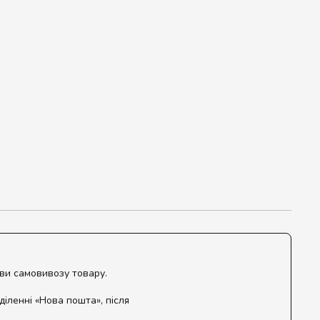
ови самовивозу товару.
діленні «Нова пошта», після