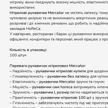
нітрилу, вони поєднують високу міцність, еластичні
використанні.
Нітрилові рукавички Mercator
не містять латексу, том
чутливою шкірою та не викликають алергічних реакцій
розривів і дії хімічних речовин, що робить їх надій
закладів HoReCa.
У кав’ярнях, ресторанах і барах ці рукавички викорис
офіціанти, кондитери та персонал, який працює з пр
Кількість в упаковці:
100 штук
Переваги рукавичок нітрилових Mercator:
– Надійність –
рукавички нітрилові купити
для щоденн
– Гіпоалергенність –
рукавички без латексу
для чутли
– Еластичність –
рукавички Mercator
зручні та гнучкі
– Міцність –
рукавички сині horeca
витримують інтен
– Зручність –
рукавички L розмір
легко надягаються т
– Практичність –
рукавички нітрилові 100 шт
у зручні
– Гігієнічність – забезпечують чистоту під час пригот