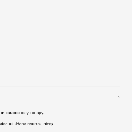
ови самовивозу товару.
діленні «Нова пошта», після