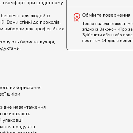
сть і комфорт при щоденному
Обмін та повернення
у безпечні для людей із
. Вони стійкі до проколів,
Товар належної якості м
ним вибором для професійних
згідно із Законом «Про з
Здійснити обмін або пов
протягом 14 днів з момен
товують бариста, кухарі,
одуктами.
ого використання
вої шкіри
сивне навантаження
а не ковзають
й упаковці
ування продуктів