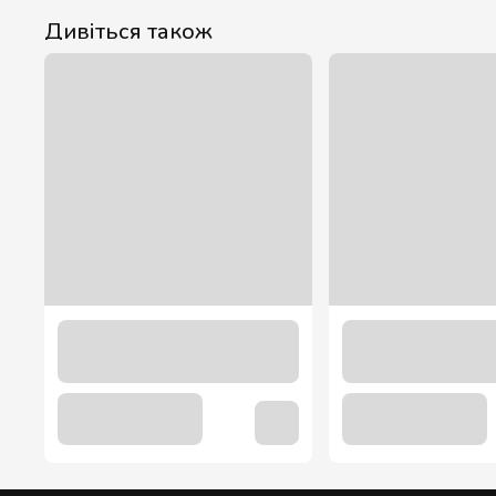
Дивіться також
Миючий засіб для скла та дзеркал blue 5 літрів
139.00 грн