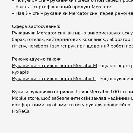
– Популярність –
рукавички horeca оптом
серед профе
– Якість – сертифікований продукт
Mercator
– Надійність –
рукавички Mercator сині
перевіреної єв
Сфера застосування:
Рукавички Mercator сині
активно використовуються у 
барах, готелях, кейтерингових компаніях, лабораторі
гігієну, комфорт і захист рук при щоденній роботі пе
Рекомендуємо також:
Рукавички нітрилові чорні Mercator M
– щільні чорні 
кухарів.
Рукавички нітрилові чорні Mercator L
– міцні рукавич
Купити
рукавички нітрилові L сині Mercator 100 шт
ви
Mobile.store
, щоб забезпечити свій заклад надійними
комфортними засобами захисту рук для професійног
HoReCa.