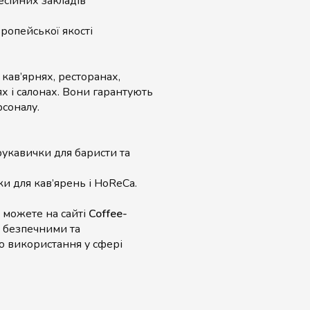
сійних закладів
ропейської якості
кав’ярнях, ресторанах,
ях і салонах. Вони гарантують
рсоналу.
рукавички для баристи та
ки для кав’ярень і HoReCa.
 можете на сайті
Coffee-
, безпечними та
о використання у сфері