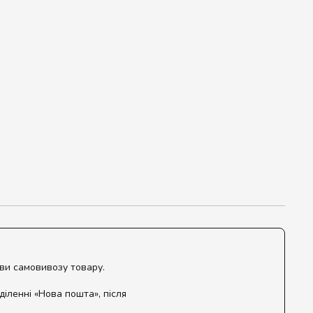
ови самовивозу товару.
діленні «Нова пошта», після