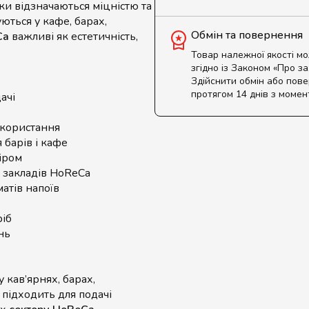
ки відзначаються міцністю та
ються у кафе, барах,
Обмін та повернення
Ca
важливі як естетичність,
Товар належної якості м
згідно із Законом «Про з
Здійснити обмін або пов
протягом 14 днів з момен
ачі
користання
 барів і кафе
іром
 закладів HoReCa
атів напоїв
ріб
нь
 кав’ярнях, барах,
 підходить для подачі