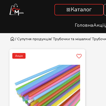
Каталог
Головна
Акції
/ Супутня продукція
/ Трубочки та мішалки
/ Трубоч
Акція