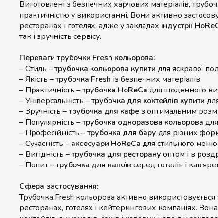
Виготовлені з безпечних харчових матеріалів, трубоч
практичністю у використанні. Вони активно застосову
ресторанах і готелях, адже у закладах
індустрії HoRe
так і зручність сервісу.
Переваги трубочки Fresh кольорова:
– Стиль –
трубочка кольорова купити
для яскравої под
– Якість –
трубочка Fresh
із безпечних матеріалів
– Практичність –
трубочка HoReCa
для щоденного ви
– Універсальність –
трубочка для коктейлів купити
для
– Зручність –
трубочка для кафе
з оптимальним розм
– Популярність –
трубочка одноразова кольорова
для
– Професійність –
трубочка для бару
для різних форм
– Сучасність –
аксесуари HoReCa
для стильного меню
– Вигідність –
трубочка для ресторану
оптом і в розд
– Попит –
трубочка для напоїв
серед готелів і кав’яре
Сфера застосування:
Трубочка Fresh кольорова активно використовується у
ресторанах, готелях і кейтерингових компаніях. Вона