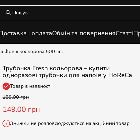
Доставка і оплата
Обмін та повернення
Статті
Пр
ка Фреш кольорова 500 шт.
Трубочка Fresh кольорова – купити
одноразові трубочки для напоїв у HoReCa
Товар в наявності
189.00 грн
149.00 грн
Знижки не розповсюджуються на акційний товар