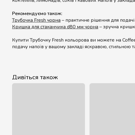
коктейлів, лимонадів, соків і кавових напоїв у заклад
Рекомендуємо також:
Трубочка Fresh чорна
– практичне рішення для подачі 
Кришка для стаканчика d80 мм чорна
– зручна кришк
Купити Трубочку Fresh кольорова ви можете на Coffee
подачу напоїв у вашому закладі яскравою, стильною т
Дивіться також