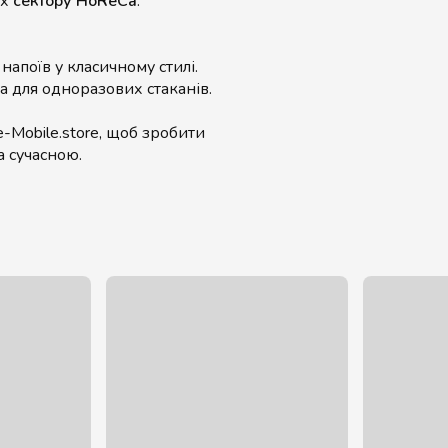
ах
сектору HoReCa
.
напоїв у класичному стилі.
а для одноразових стаканів.
-Mobile.store, щоб зробити
а сучасною.