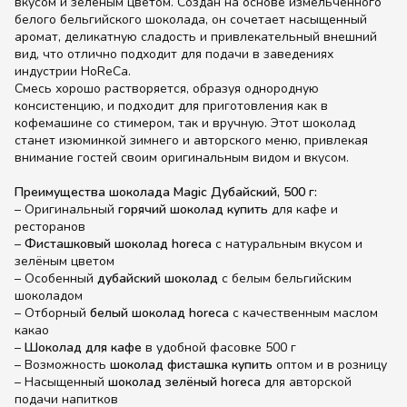
вкусом и зелёным цветом. Создан на основе измельчённого
белого бельгийского шоколада, он сочетает насыщенный
аромат, деликатную сладость и привлекательный внешний
вид, что отлично подходит для подачи в заведениях
индустрии HoReCa.
Смесь хорошо растворяется, образуя однородную
консистенцию, и подходит для приготовления как в
кофемашине со стимером, так и вручную. Этот шоколад
станет изюминкой зимнего и авторского меню, привлекая
внимание гостей своим оригинальным видом и вкусом.
Преимущества шоколада Magic Дубайский, 500 г:
– Оригинальный
горячий шоколад купить
для кафе и
ресторанов
–
Фисташковый шоколад horeca
с натуральным вкусом и
зелёным цветом
– Особенный
дубайский шоколад
с белым бельгийским
шоколадом
– Отборный
белый шоколад horeca
с качественным маслом
какао
–
Шоколад для кафе
в удобной фасовке 500 г
– Возможность
шоколад фисташка купить
оптом и в розницу
– Насыщенный
шоколад зелёный horeca
для авторской
подачи напитков