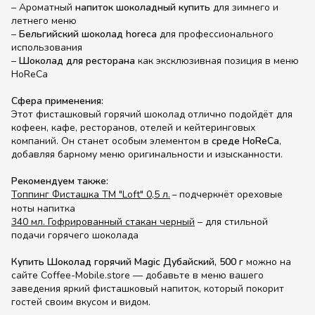
– Ароматный
напиток шоколадный купить
для зимнего и
летнего меню
–
Бельгийский шоколад horeca
для профессионального
использования
–
Шоколад для ресторана
как эксклюзивная позиция в меню
HoReCa
Сфера применения:
Этот фисташковый горячий шоколад отлично подойдёт для
кофеен, кафе, ресторанов, отелей и кейтеринговых
компаний. Он станет особым элементом в
среде HoReCa
,
добавляя барному меню оригинальности и изысканности.
Рекомендуем также:
Топпинг Фисташка ТМ "Loft" 0,5 л.
подчеркнёт ореховые
–
ноты напитка
340 мл. Гофрированный стакан черный
– для стильной
подачи горячего шоколада
Купить Шоколад горячий Magic Дубайский, 500 г
можно на
сайте Coffee-Mobile.store — добавьте в меню вашего
заведения яркий фисташковый напиток, который покорит
гостей своим вкусом и видом.