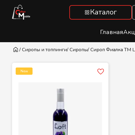
Каталог
Главная
Акц
/ Сиропы и топпинги
/ Сиропы
/ Сироп Фиалка ТМ Lo
New