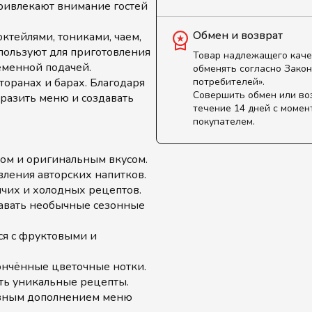
ривлекают внимание гостей
Обмен и возврат
октейлями, тониками, чаем,
пользуют для приготовления
Товар надлежащего каче
еменной подачей.
обменять согласно Закон
торанах и барах. Благодаря
потребителей».
Совершить обмен или во
бразить меню и создавать
течение 14 дней с момен
покупателем.
ом и оригинальным вкусом.
вления авторских напитков.
ячих и холодных рецептов.
авать необычные сезонные
ся с фруктовыми и
ончённые цветочные нотки.
ть уникальные рецепты.
езным дополнением меню