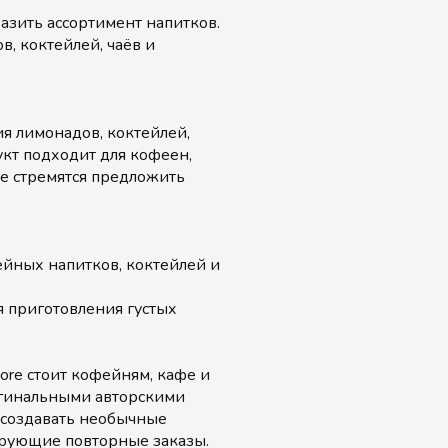
азить ассортимент напитков.
, коктейлей, чаёв и
ия лимонадов, коктейлей,
укт подходит для кофеен,
ые стремятся предложить
йных напитков, коктейлей и
я приготовления густых
tore стоит кофейням, кафе и
игинальными авторскими
 создавать необычные
ирующие повторные заказы.