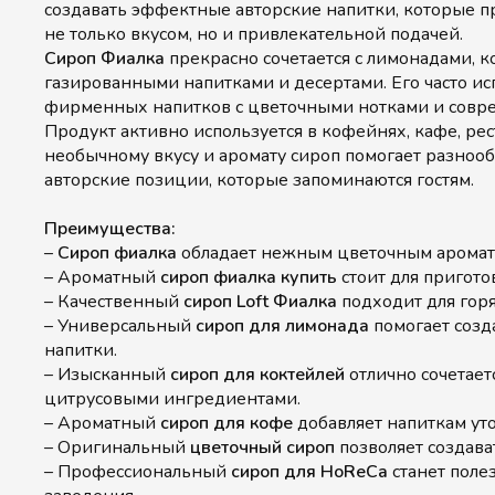
создавать эффектные авторские напитки, которые п
не только вкусом, но и привлекательной подачей.
Сироп Фиалка
прекрасно сочетается с лимонадами, к
газированными напитками и десертами. Его часто ис
фирменных напитков с цветочными нотками и совр
Продукт активно используется в кофейнях, кафе, рес
необычному вкусу и аромату сироп помогает разноо
авторские позиции, которые запоминаются гостям.
Преимущества:
–
Сироп фиалка
обладает нежным цветочным аромат
– Ароматный
сироп фиалка купить
стоит для пригото
– Качественный
сироп Loft Фиалка
подходит для гор
– Универсальный
сироп для лимонада
помогает созд
напитки.
– Изысканный
сироп для коктейлей
отлично сочетает
цитрусовыми ингредиентами.
– Ароматный
сироп для кофе
добавляет напиткам ут
– Оригинальный
цветочный сироп
позволяет создава
– Профессиональный
сироп для HoReCa
станет пол