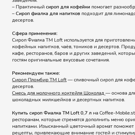
заведения.
– Практичный
сироп для кофейни
помогает разнообр
–
Сироп фиалка для напитков
подходит для лимонадов
десертов.
Сфера применения:
Сироп Фиалка ТМ Loft используется для приготовлен
кофейных напитков, чаёв, тоников и десертов. Прод
кафе, ресторанов, баров и других заведений, котор
гостям оригинальные вкусовые сочетания.
Рекомендуем также:
Сироп Пломбир ТМ Loft
— сливочный сироп для кофе
десертов.
Смесь для молочного коктейля Шоколад
— основа дл
шоколадных милкшейков и десертных напитков.
Купить сироп Фиалка ТМ Loft 0,7 л
на Coffee-Mobile.s
ресторанам, которые стремятся дополнить меню ор
напитками. Изысканный цветочный аромат поможет
рецепты, привлекающие внимание гостей и стимул