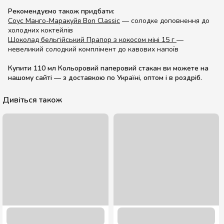
Рекомендуємо також придбати:
Соус Манго-Маракуйя Bon Classic
— солодке доповнення до
холодних коктейлів
Шоколад бельгійський Прапор з кокосом міні 15 г
—
невеликий солодкий комплімент до кавових напоїв
Купити 110 мл Кольоровий паперовий стакан ви можете на
нашому сайті — з доставкою по Україні, оптом і в роздріб.
Дивіться також
110 мл. Білий стакан 50 шт.