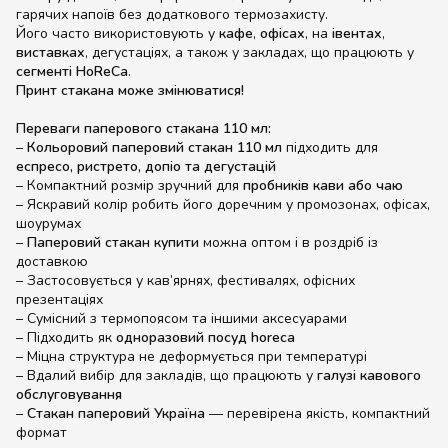
гарячих напоїв без додаткового термозахисту.
Його часто використовують у
кафе
,
офісах
, на
івентах
,
виставках
, дегустаціях, а також у закладах, що працюють у
сегменті HoReCa
.
Принт стакана може змінюватися!
Переваги паперового стакана 110 мл:
–
Кольоровий паперовий стакан 110 мл
підходить для
еспресо, ристрето, допіо та дегустацій
– Компактний розмір зручний для
пробників кави або чаю
– Яскравий колір робить його доречним у промозонах, офісах,
шоурумах
–
Паперовий стакан купити
можна оптом і в роздріб із
доставкою
– Застосовується у кав’ярнях, фестивалях, офісних
презентаціях
– Сумісний з термопоясом та іншими аксесуарами
– Підходить як
одноразовий посуд horeca
– Міцна структура не деформується при температурі
– Вдалий вибір для закладів, що працюють у
галузі кавового
обслуговування
–
Стакан паперовий Україна
— перевірена якість, компактний
формат