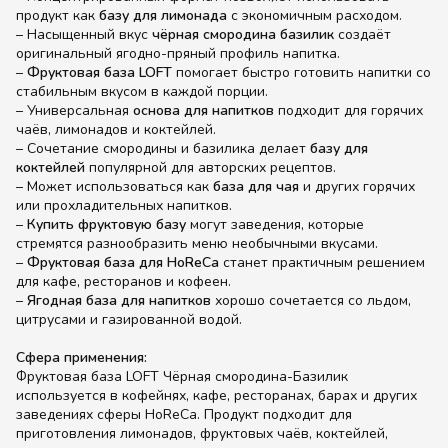
продукт как
базу для лимонада
с экономичным расходом.
– Насыщенный вкус
чёрная смородина базилик
создаёт
оригинальный ягодно-пряный профиль напитка.
–
Фруктовая база LOFT
помогает быстро готовить напитки со
стабильным вкусом в каждой порции.
– Универсальная
основа для напитков
подходит для горячих
чаёв, лимонадов и коктейлей.
– Сочетание смородины и базилика делает
базу для
коктейлей
популярной для авторских рецептов.
– Может использоваться как
база для чая
и других горячих
или прохладительных напитков.
–
Купить фруктовую базу
могут заведения, которые
стремятся разнообразить меню необычными вкусами.
–
Фруктовая база для HoReCa
станет практичным решением
для кафе, ресторанов и кофеен.
–
Ягодная база для напитков
хорошо сочетается со льдом,
цитрусами и газированной водой.
Сфера применения:
Фруктовая база LOFT Чёрная смородина-Базилик
используется в кофейнях, кафе, ресторанах, барах и других
заведениях сферы HoReCa. Продукт подходит для
приготовления лимонадов, фруктовых чаёв, коктейлей,