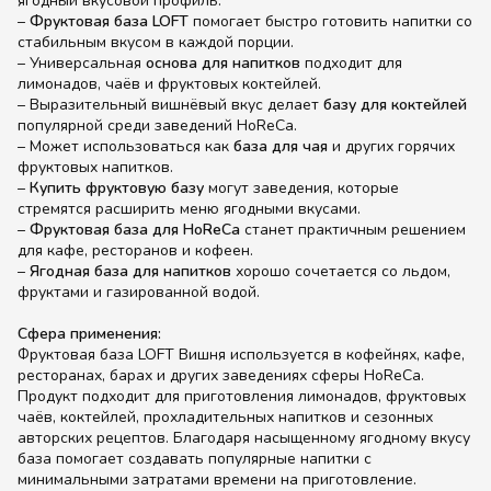
ягодный вкусовой профиль.
–
Фруктовая база LOFT
помогает быстро готовить напитки со
стабильным вкусом в каждой порции.
– Универсальная
основа для напитков
подходит для
лимонадов, чаёв и фруктовых коктейлей.
– Выразительный вишнёвый вкус делает
базу для коктейлей
популярной среди заведений HoReCa.
– Может использоваться как
база для чая
и других горячих
фруктовых напитков.
–
Купить фруктовую базу
могут заведения, которые
стремятся расширить меню ягодными вкусами.
–
Фруктовая база для HoReCa
станет практичным решением
для кафе, ресторанов и кофеен.
–
Ягодная база для напитков
хорошо сочетается со льдом,
фруктами и газированной водой.
Сфера применения:
Фруктовая база LOFT Вишня используется в кофейнях, кафе,
ресторанах, барах и других заведениях сферы HoReCa.
Продукт подходит для приготовления лимонадов, фруктовых
чаёв, коктейлей, прохладительных напитков и сезонных
авторских рецептов. Благодаря насыщенному ягодному вкусу
база помогает создавать популярные напитки с
минимальными затратами времени на приготовление.