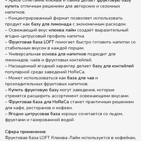
– Яркое сочетание клюквы и лайма делает
фруктовую базу
купить
отличным решением для авторских и сезонных
напитков.
– Концентрированный формат позволяет использовать
продукт как
базу для лимонада
с экономичным расходом.
– Освежающий вкус
клюква лайм
создаёт выразительный
ягодно-цитрусовый профиль напитка.
–
Фруктовая база LOFT
помогает быстро готовить напитки со
стабильным вкусом в каждой порции.
– Универсальная
основа для напитков
подходит для
лимонадов, чаёв и фруктовых коктейлей.
– Насыщенный ягодный характер делает
базу для коктейлей
популярной среди заведений HoReCa.
– Может использоваться как
база для чая
и
прохладительных фруктовых напитков.
–
Купить фруктовую базу
могут заведения, которые
стремятся расширить ассортимент освежающими вкусами.
–
Фруктовая база для HoReCa
станет практичным решением
для кафе, ресторанов и кофеен.
–
Ягодно цитрусовая база
хорошо сочетается со льдом,
фруктами и газированной водой.
Сфера применения:
Фруктовая база LOFT Клюква-Лайм используется в кофейнях,