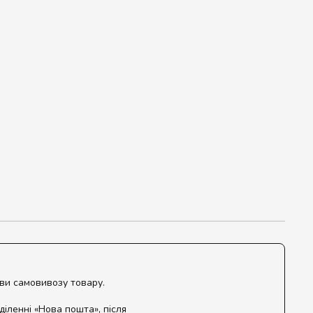
ови самовивозу товару.
діленні «Нова пошта», після