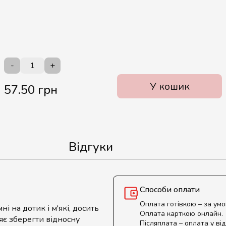
-
+
У кошик
57.50 грн
Відгуки
Способи оплати
Оплата готівкою – за ум
 на дотик і м'які, досить
Оплата карткою онлайн.
яє зберегти відносну
Післяплата – оплата у від