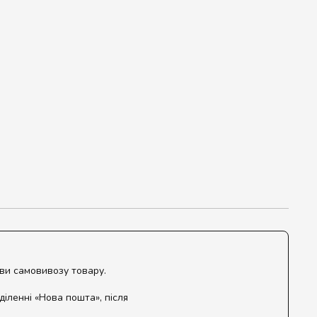
ови самовивозу товару.
діленні «Нова пошта», після