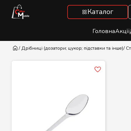
Каталог
Головна
Акції
/ Дрібниці (дозатори; цукор; підставки та інше)
/ С