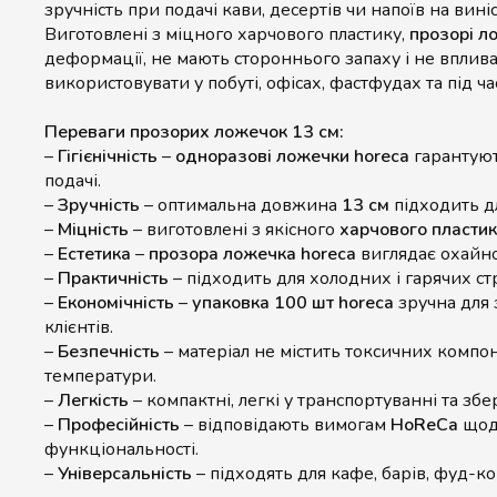
зручність при подачі кави, десертів чи напоїв на виніс
Виготовлені з міцного харчового пластику,
прозорі л
деформації, не мають стороннього запаху і не вплива
використовувати у побуті, офісах, фастфудах та під ч
Переваги прозорих ложечок 13 см:
–
Гігієнічність
–
одноразові ложечки horeca
гарантуют
подачі.
–
Зручність
– оптимальна довжина
13 см
підходить дл
–
Міцність
– виготовлені з якісного
харчового пластик
–
Естетика
–
прозора ложечка horeca
виглядає охайно
–
Практичність
– підходить для холодних і гарячих ст
–
Економічність
–
упаковка 100 шт horeca
зручна для 
клієнтів.
–
Безпечність
– матеріал не містить токсичних компон
температури.
–
Легкість
– компактні, легкі у транспортуванні та збер
–
Професійність
– відповідають вимогам
HoReCa
щодо
функціональності.
–
Універсальність
– підходять для кафе, барів, фуд-кор