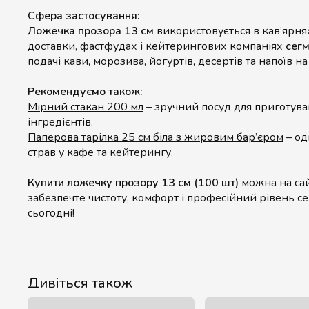
Сфера застосування:
Ложечка прозора 13 см
використовується в кав’ярнях
доставки, фастфудах і кейтерингових компаніях
сег
подачі кави, морозива, йогуртів, десертів та напоїв на
Рекомендуємо також:
Мірний стакан 200 мл
– зручний посуд для приготува
інгредієнтів.
Паперова тарілка 25 см біла з жировим бар’єром
– од
страв у кафе та кейтерингу.
Купити ложечку прозору 13 см (100 шт)
можна на са
забезпечте чистоту, комфорт і професійний рівень се
сьогодні!
Дивіться також