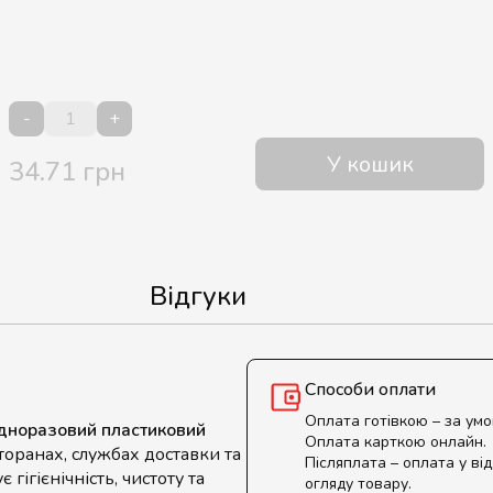
-
+
У кошик
34.71 грн
Відгуки
Способи оплати
Оплата готівкою – за ум
дноразовий пластиковий
Оплата карткою онлайн.
сторанах, службах доставки та
Післяплата – оплата у від
 гігієнічність, чистоту та
огляду товару.