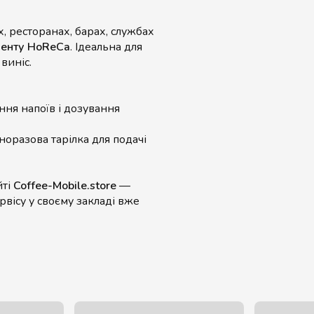
, ресторанах, барах, службах
менту HoReCa
. Ідеальна для
 виніс.
ння напоїв і дозування
норазова тарілка для подачі
йті
Coffee-Mobile.store
—
рвісу у своєму закладі вже