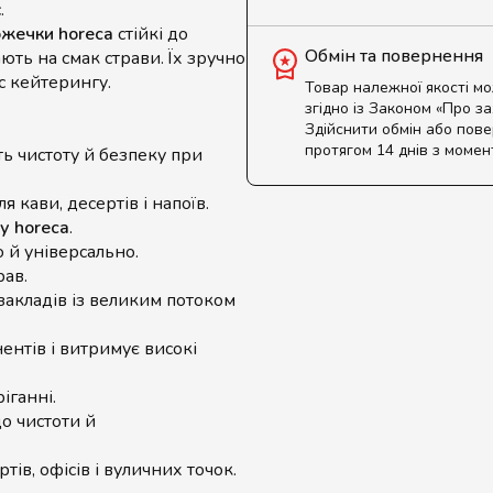
.
ожечки horeca
стійкі до
Обмін та повернення
ють на смак страви. Їх зручно
ас кейтерингу.
Товар належної якості м
згідно із Законом «Про з
Здійснити обмін або пов
протягом 14 днів з момен
ь чистоту й безпеку при
я кави, десертів і напоїв.
у horeca
.
 й універсально.
рав.
закладів із великим потоком
ентів і витримує високі
іганні.
 чистоти й
тів, офісів і вуличних точок.