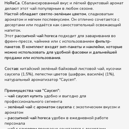
HoReCa
. Сбалансированный вкус и лёгкий фруктовый аромат
делают этот чай популярным в любом сезоне.
Настой обладает светло-зелёным цветом
, сладковатым
ароматом и мягким послевкусием. Он отлично сочетается с
десертами или подаётся как самостоятельный освежающий
напиток.
Этот
рассыпной чай horeca
подходит для заваривания во
френч-прессе, чайнике или с использованием
фильтр-
пакетов
.
В комплект входят зип-пакеты и наклейки, которые
можно использовать для удобной фасовки и дальнейшей
продажи или использования.
Состав:
китайский зелёный байховый листовой чай, кусочки
саусепа (1,5%), лепестки цветов (шафран, василёк) (1%),
натуральный ароматизатор "Саусеп".
Преимущества чая "Саусеп":
–
чай саусеп купить
удобно и выгодно для
профессионального сегмента
–
зелёный чай с ароматом саусепа
с экзотическим вкусом и
ароматом
–
рассыпной чай horeca
удобен в ежедневной работе
персонала
–
чай с саусепом
прекрасно сочетается с десертами