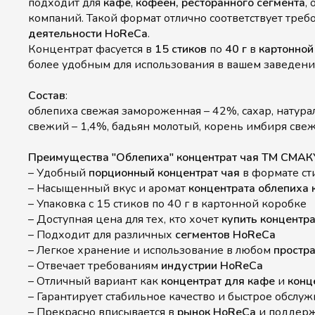
подходит для
кафе
,
кофеен,
ресторанного сегмента
,
компаний. Такой формат отлично соответствует тре
деятельности HoReCa
.
Концентрат фасуется в
15 стиков
по
40 г
в
картонной
более удобным для использования в вашем заведени
Состав
:
облепиха свежая замороженная – 42%, сахар, натур
свежий – 1,4%, бадьян молотый, корень имбиря свеж
Преимущества "Облепиха" концентрат чая ТМ СМА
– Удобный
порционный концентрат чая
в формате ст
– Насыщенный вкус и аромат
концентрата облепиха 
– Упаковка с 15 стиков по 40 г в картонной коробке
– Доступная цена для тех, кто хочет
купить концентра
– Подходит для различных
сегментов HoReCa
– Легкое хранение и использование в любом
простр
– Отвечает требованиям
индустрии HoReCa
– Отличный вариант как
концентрат для кафе
и
конц
– Гарантирует стабильное качество и быстрое обслу
– Прекрасно вписывается в
рынок HoReCa
и поддерж