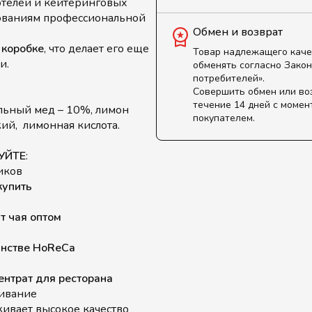
 отелей и кейтеринговых
бованиям профессиональной
Обмен и возврат
 коробке
, что делает его еще
Товар надлежащего каче
и.
обменять согласно Закон
потребителей».
Совершить обмен или во
течение 14 дней с момен
альный мед – 10%, лимон
покупателем.
ий, лимонная кислота.
КУЙТЕ
:
иков
купить
т чая оптом
анстве HoReCa
ентрат для ресторана
живание
ивает высокое качество