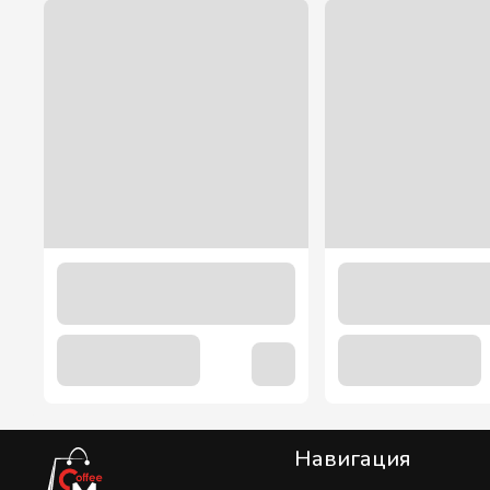
"Лесная ягода" соус Bon Classic 1200 гр.
349.00 грн
Навигация