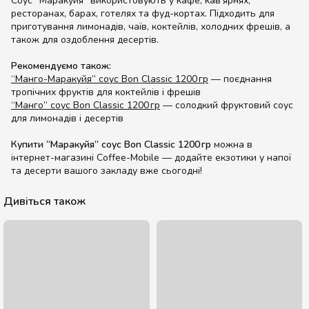
Соус “Маракуйя” використовують у кафе, кав’ярнях,
ресторанах, барах, готелях та фуд-кортах. Підходить для
приготування лимонадів, чаїв, коктейлів, холодних фрешів, а
також для оздоблення десертів.
Рекомендуємо також:
“Манго-Маракуйя” соус Bon Classic 1200 гр
— поєднання
тропічних фруктів для коктейлів і фрешів
“Манго” соус Bon Classic 1200 гр
— солодкий фруктовий соус
для лимонадів і десертів
Купити “Маракуйя” соус Bon Classic 1200 гр
можна в
інтернет-магазині Coffee-Mobile — додайте екзотики у напої
та десерти вашого закладу вже сьогодні!
Дивіться також