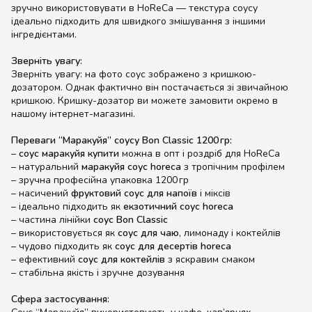
зручно використовувати в HoReCa — текстура соусу
ідеально підходить для швидкого змішування з іншими
інгредієнтами.
Зверніть увагу:
Зверніть увагу: на фото соус зображено з кришкою-
дозатором. Однак фактично він постачається зі звичайною
кришкою. Кришку-дозатор ви можете замовити окремо в
нашому інтернет-магазині.
Переваги “Маракуйя” соусу Bon Classic 1200 гр:
–
соус маракуйя купити
можна в опт і роздріб для HoReCa
– натуральний
маракуйя соус horeca
з тропічним профілем
– зручна професійна упаковка 1200 гр
– насичений
фруктовий соус для напоїв
і міксів
– ідеально підходить як
екзотичний соус horeca
– частина лінійки
соус Bon Classic
– використовується як
соус для чаю
, лимонаду і коктейлів
– чудово підходить як
соус для десертів horeca
– ефективний
соус для коктейлів
з яскравим смаком
– стабільна якість і зручне дозування
Сфера застосування: