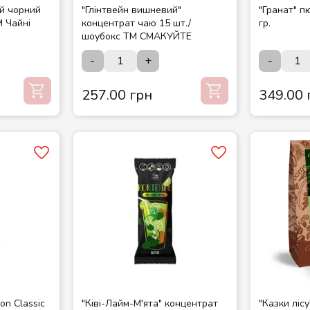
ай чорний
"Глінтвейн вишневий"
"Гранат" п
М Чайні
концентрат чаю 15 шт./
гр.
шоубокс ТМ СМАКУЙТЕ
-
+
-
257.00 грн
349.00 
on Classic
"Ківі-Лайм-М'ята" концентрат
"Казки ліс