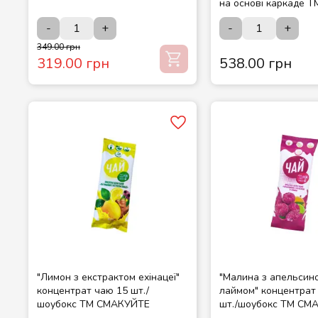
на основі каркаде Т
шедеври
-
+
-
+
349.00 грн
319.00 грн
538.00 грн
"Лимон з екстрактом ехінацеї"
"Малина з апельсино
концентрат чаю 15 шт./
лаймом" концентрат
шоубокс ТМ СМАКУЙТЕ
шт./шоубокс ТМ СМ