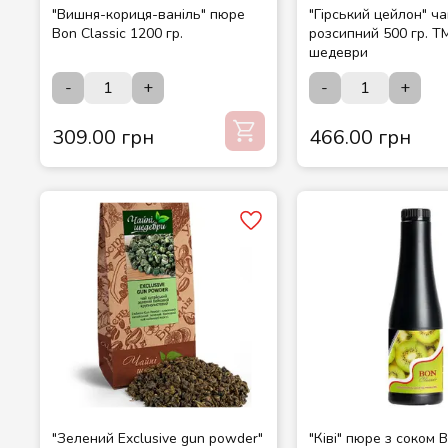
"Вишня-кориця-ваніль" пюре
"Гірський цейлон" ч
Bon Classic 1200 гр.
розсипний 500 гр. Т
шедеври
-
+
-
+
309.00 грн
466.00 грн
"Зелений Exclusive gun powder"
"Ківі" пюре з соком B