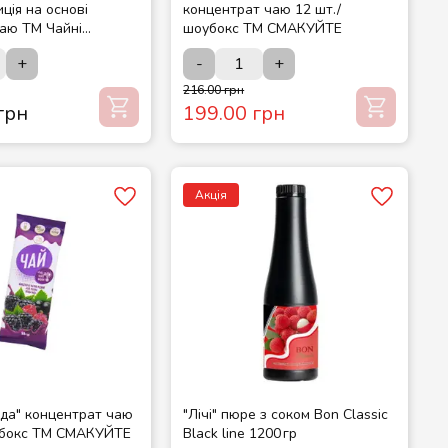
иція на основі
концентрат чаю 12 шт./
чаю ТМ Чайні
шоубокс ТМ СМАКУЙТЕ
+
-
+
216.00 грн
грн
199.00 грн
Акція
ода" концентрат чаю
"Лічі" пюре з соком Bon Classic
убокс ТМ СМАКУЙТЕ
Black line 1200 гр