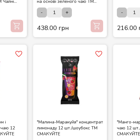
М Чайні
на основі зеленого чаю ТМ
Чайні шедеври
-
+
-
438.00 грн
216.00 
м і
"Малина-Маракуйя" концентрат
"Манго-ма
 чаю 12
лимонаду 12 шт./шоубокс ТМ
чаю 12 шт
АКУЙТЕ
СМАКУЙТЕ
СМАКУЙТ