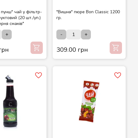
пунш" чай у фільтр-
"Вишня" пюре Bon Classic 1200
уктовий (20 шт./уп.)
гр.
рня смаків"
+
-
+
грн
309.00 грн