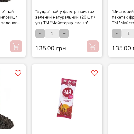
го" чай
"Будда" чай у фільтр-пакетах
"Вишневий 
омпозиція
зелений натуральний (20 шт./
пакетах фр
а зеленого
уп.) ТМ "Майстерня смаків"
ТМ "Майсте
ри
-
+
-
135.00 грн
135.00 