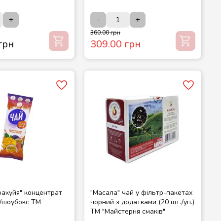
+
-
+
360.00 грн
грн
309.00 грн
ракуйя" концентрат
"Масала" чай у фільтр-пакетах
./шоубокс ТМ
чорний з додатками (20 шт./уп.)
Е
ТМ "Майстерня смаків"