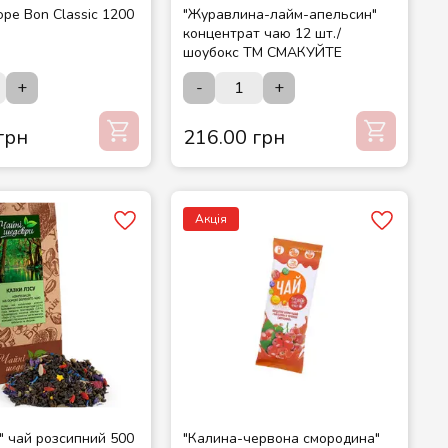
юре Bon Classic 1200
"Журавлина-лайм-апельсин"
концентрат чаю 12 шт./
шоубокс ТМ СМАКУЙТЕ
+
-
+
грн
216.00 грн
Акція
у" чай розсипний 500
"Калина-червона смородина"