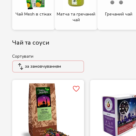
Чай Mesh в стіках
Матча та гречаний
Гречаний чай
чай
Чай та соуси
Сортувати
за замовчуванням