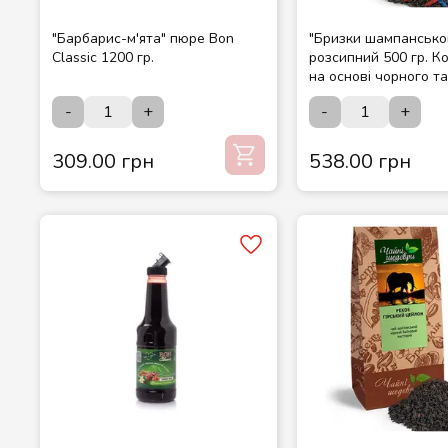
"Барбарис-м'ята" пюре Bon
"Бризки шампансько
Classic 1200 гр.
розсипний 500 гр. К
на основі чорного т
чаю ТМ Чайні шедев
-
+
-
+
309.00 грн
538.00 грн