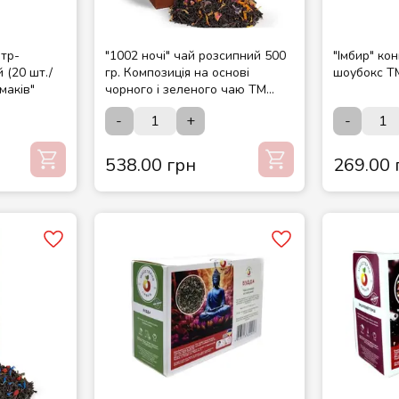
ьтр-
"1002 ночі" чай розсипний 500
"Імбир" ко
 (20 шт./
гр. Композиція на основі
шоубокс 
маків"
чорного і зеленого чаю ТМ
Чайні шедеври
-
+
-
538.00 грн
269.00 