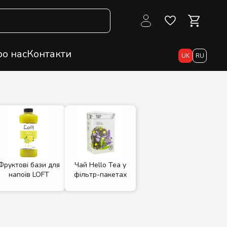
о нас
Контакти
UK
RU
Фруктові бази для
Чай Hello Tea у
напоїв LOFT
фільтр-пакетах