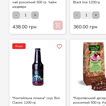
чай розсипний 500 гр. Чайні
Black line 1200 гр
шедеври
-
+
-
+
438.00 грн
360.00 грн
Акція
"Коктейльна лохина" соус Bon
"Королівський десер
Classic 1200 гр.
розсипний 500 гр. К