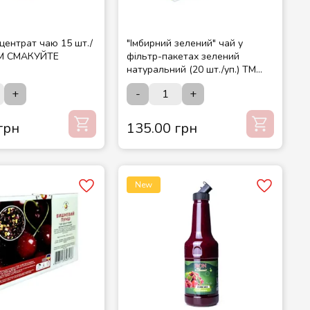
нцентрат чаю 15 шт./
"Імбирний зелений" чай у
ТМ СМАКУЙТЕ
фільтр-пакетах зелений
натуральний (20 шт./уп.) ТМ
"Майстерня смаків"
+
-
+
грн
135.00 грн
New