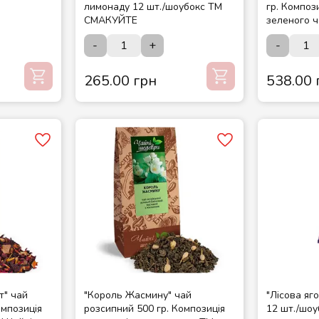
лимонаду 12 шт./шоубокс ТМ
гр. Композ
СМАКУЙТЕ
зеленого 
шедеври
-
+
-
265.00 грн
538.00 
т" чай
"Король Жасмину" чай
"Лісова яг
омпозиція
розсипний 500 гр. Композиція
12 шт./шо