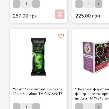
-
+
-
+
257.00 грн
225.00 грн
"Мохіто" концентрат лимонаду
"Нахабний фрукт" ча
12 шт./шоубокс ТМ СМАКУЙТЕ
фільтр-пакетах фрук
шт./уп.) ТМ "Майстер
-
+
-
+