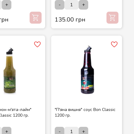
+
-
+
грн
135.00 грн
мон-м'ята-лайм"
"П'яна вишня" соус Bon Classic
lassic 1200 гр.
1200 гр.
+
-
+