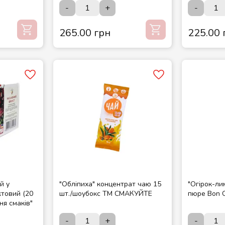
-
+
-
265.00 грн
225.00 
й у
"Обліпиха" концентрат чаю 15
"Огірок-ли
товий (20
шт./шоубокс ТМ СМАКУЙТЕ
пюре Bon C
ня смаків"
-
+
-