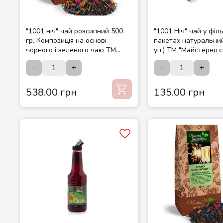
"1001 ніч" чай розсипний 500
"1001 Ніч" чай у філ
гр. Композиція на основі
пакетах натуральний
чорного і зеленого чаю ТМ
уп.) ТМ "Майстерня с
Чайні шедеври
-
+
-
+
538.00 грн
135.00 грн