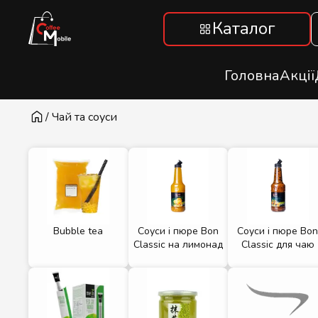
Каталог
Головна
Акції
/ Чай та соуси
Bubble tea
Соуси і пюре Bon
Cоуси і пюре Bo
Classic на лимонад
Classic для чаю