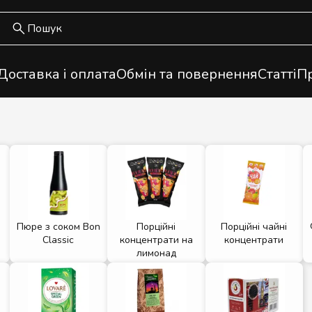
Доставка і оплата
Обмін та повернення
Статті
Пр
n
Пюре з соком Bon
Порційні
Порційні чайні
Classic
концентрати на
концентрати
лимонад