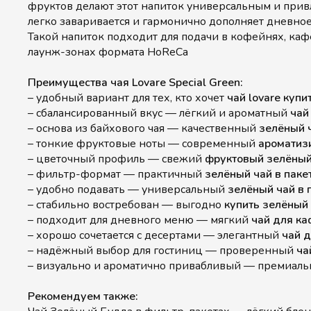
фруктов делают этот напиток универсальным и привл
легко заваривается и гармонично дополняет дневно
Такой напиток подходит для подачи в кофейнях, кафе
лаунж-зонах формата HoReCa
Преимущества чая Lovare Special Green:
– удобный вариант для тех, кто хочет
чай lovare купи
– сбалансированный вкус — лёгкий и ароматный
чай 
– основа из байхового чая — качественный
зелёный 
– тонкие фруктовые ноты — современный
ароматиз
– цветочный профиль — свежий
фруктовый зелёный
– фильтр-формат — практичный
зелёный чай в
паке
– удобно подавать — универсальный
зелёный чай в 
– стабильно востребован — выгодно
купить зелёный
– подходит для дневного меню — мягкий
чай для ка
– хорошо сочетается с десертами — элегантный
чай 
– надёжный выбор для гостиниц — проверенный
ча
– визуально и ароматично привабливый — премиал
Рекомендуем также: