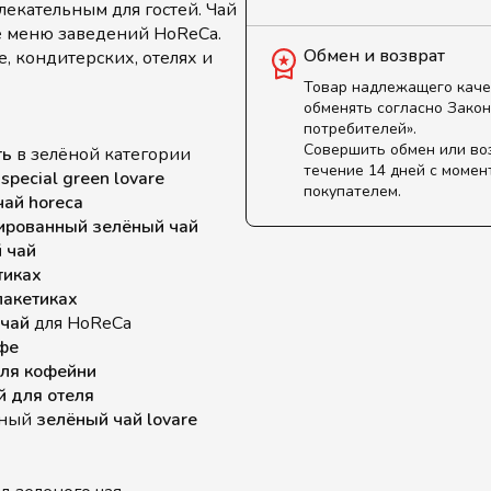
екательным для гостей. Чай
е меню заведений HoReCa.
Обмен и возврат
, кондитерских, отелях и
Товар надлежащего каче
обменять согласно Закон
потребителей».
Совершить обмен или во
ть
в зелёной категории
течение 14 дней с момен
special green lovare
покупателем.
чай horeca
ированный зелёный чай
 чай
тиках
пакетиках
 чай
для HoReCa
фе
для кофейни
й для отеля
ьный
зелёный чай lovare