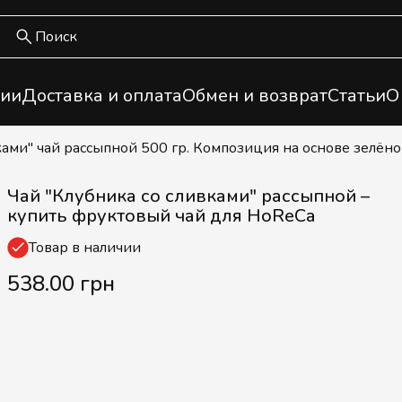
ии
Доставка и оплата
Обмен и возврат
Статьи
О
вками" чай рассыпной 500 гр. Композиция на основе зелё
Чай "Клубника со сливками" рассыпной –
купить фруктовый чай для HoReCa
Товар в наличии
538.00 грн