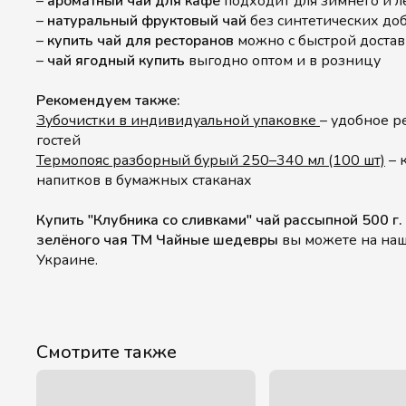
–
ароматный чай для кафе
подходит для зимнего и л
–
натуральный фруктовый чай
без синтетических до
–
купить чай для ресторанов
можно с быстрой доста
–
чай ягодный купить
выгодно оптом и в розницу
Рекомендуем также:
Зубочистки в индивидуальной упаковке
– удобное р
гостей
Термопояс разборный бурый 250–340 мл (100 шт)
– 
напитков в бумажных стаканах
Купить "Клубника со сливками" чай рассыпной 500 г
зелёного чая ТМ Чайные шедевры
вы можете на наше
Украине.
Смотрите также