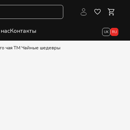
 нас
Контакты
UK
RU
ного чая ТМ Чайные шедевры