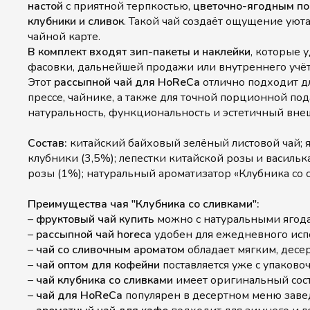
настой
с приятной терпкостью,
цветочно-ягодным по
клубники и сливок
. Такой чай создаёт ощущение уюта
чайной карте.
В комплект входят зип-пакеты и наклейки
, которые 
фасовки, дальнейшей продажи или внутреннего учёт
Этот
рассыпной чай для HoReCa
отлично подходит д
прессе, чайнике, а также для точной порционной под
натуральность, функциональность и эстетичный вне
Состав:
китайский байховый зелёный листовой чай; 
клубники (3,5%); лепестки китайской розы и васильк
розы (1%); натуральный ароматизатор «Клубника со 
Преимущества чая "Клубника со сливками":
–
фруктовый чай купить
можно с натуральными ягод
–
рассыпной чай horeca
удобен для ежедневного исп
–
чай со сливочным ароматом
обладает мягким, десе
–
чай оптом для кофейни
поставляется уже с упаков
–
чай клубника со сливками
имеет оригинальный сост
–
чай для HoReCa
популярен в десертном меню зав