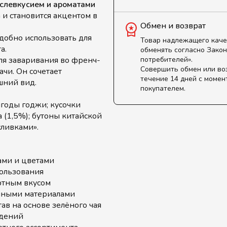
слевкусием и ароматами
 и становится акцентом в
Обмен и возврат
удобно использовать для
Товар надлежащего каче
а.
обменять согласно Закон
ля заваривания во френч-
потребителей».
Совершить обмен или во
ачи. Он сочетает
течение 14 дней с момен
шний вид.
покупателем.
ягоды годжи; кусочки
а (1,5%); бутоны китайской
сливками».
ами и цветами
ользования
ртным вкусом
очными материалами
ав на основе зелёного чая
едений