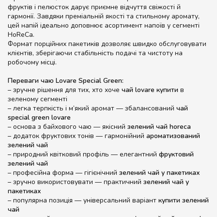
фруктів і пелюсток дарує приємне відчуття свіжості й
гармонії. Завдяки преміальній якості та стильному аромату,
цей напій ідеально доповнює асортимент напоїв у сегменті
HoReCa.
Формат порційних пакетиків дозволяє швидко обслуговувати
клієнтів, зберігаючи стабільність подачі та чистоту на
робочому місці.
Переваги чаю Lovare Special Green:
– зручне рішення для тих, хто хоче
чай lovare купити
в
зеленому сегменті
– легка терпкість і м’який аромат — збалансований
чай
special green lovare
– основа з байхового чаю — якісний
зелений чай horeca
– додаток фруктових тонів — гармонійний
ароматизований
зелений чай
– природний квітковий профіль — елегантний
фруктовий
зелений чай
– професійна форма — гігієнічний
зелений чай у
пакетиках
– зручно використовувати — практичний
зелений чай у
пакетиках
– популярна позиція — універсальний варіант
купити зелений
чай