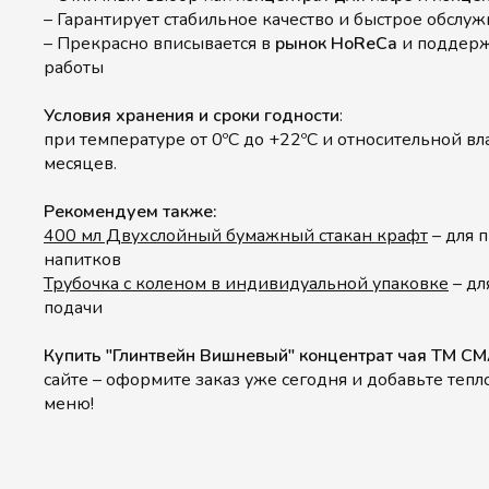
– Гарантирует стабильное качество и быстрое обслу
– Прекрасно вписывается в
рынок HoReCa
и поддерж
работы
Условия хранения и сроки годности
:
при температуре от 0ºС до +22ºС и относительной в
месяцев.
Рекомендуем также:
400 мл Двухслойный бумажный стакан крафт
– для 
напитков
Трубочка с коленом в индивидуальной упаковке
– дл
подачи
Купить "Глинтвейн Вишневый" концентрат чая ТМ С
сайте – оформите заказ уже сегодня и добавьте тепл
меню!