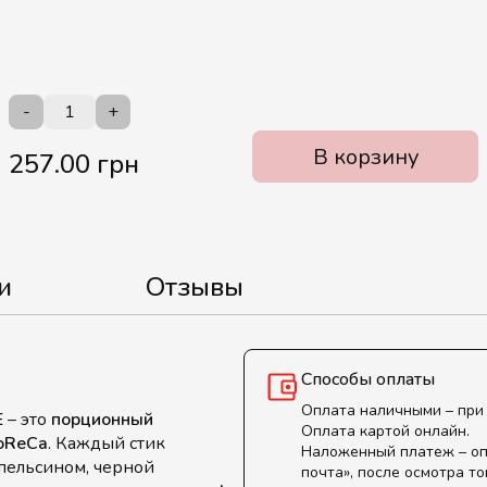
-
+
В корзину
257.00 грн
и
Отзывы
Способы оплаты
Оплата наличными – при
Е
– это
порционный
Оплата картой онлайн.
oReCa
. Каждый стик
Наложенный платеж – оп
пельсином, черной
почта», после осмотра то