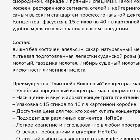
смородиной, каркаде и пряными специями. Такой к
кофеен,
ресторанного сегмента
, отелей и кейтеринг
самым высоким стандартам профессиональной
деят
Концентрат фасуется в
15 стиков
по
40 г
в
картонной
удобным для использования в вашем заведении.
Состав
:
вишня без косточек, апельсин, сахар, натуральный ме
питьевая подготовленная, лепестки суданской розы (
молотый, гвоздика молотая, имбирь сушеный молотый
кислотности лимонная кислота.
Преимущества "Глинтвейн Вишневый" концентрат ч
– Удобный
порционный концентрат чая
в формате ст
– Насыщенный вкус и аромат
концентрата глинтвейн
– Упаковка с 15 стиков по 40 г в картонной коробке
– Доступная цена для тех, кто хочет
купить концентра
– Подходит для различных
сегментов HoReCa
– Легкое хранение и использование в любом
простр
– Отвечает требованиям
индустрии HoReCa
– Отличный выбор как
концентрат для кафе
и
концен