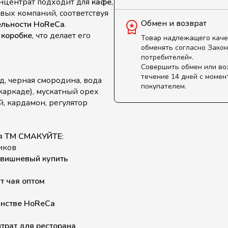
онцентрат подходит для
кафе
,
овых компаний, соответствуя
Обмен и возврат
ельности HoReCa
.
 коробке
, что делает его
Товар надлежащего каче
обменять согласно Закон
потребителей».
Совершить обмен или во
течение 14 дней с момен
д, черная смородина, вода
покупателем.
каркаде), мускатный орех
, кардамон, регулятор
ая ТМ СМАКУЙТЕ
:
иков
 вишневый купить
т чая оптом
анстве HoReCa
трат для ресторана