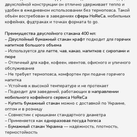
двухслойной конструкции он отлично удерживает тепло и
удобен в ежедневном использовании без термопояса. Такой
объём востребован в заведениях
сферы HoReCa
, мобильных
кофейнях, фудтраках и точках формата to go.
Преимущества двуслойного стакана 400 мл:
–
Двуслойный бумажный стакан крафт
подходит для
горячих
напитков большого объема
– Используется для
латте
,
чая
,
какао
,
напитков с сиропами и
пюре
– Отличный для кафе, кофеен, ивентов, офисного и уличного
обслуживания
– Не требует термопояса, комфортен при подаче горячего
напитка
– Устойчив к высокой температуре и не протекает
– Подходит для заведений, работающих в
направлении
мобильного кофейного сервиса HoReCa
–
Купить бумажный стакан
можно с доставкой по Украине,
оптом и в розницу
– Совместим с крышками стандартного диаметра
– Применяется как
одноразовая посуда horeca
–
Бумажный стакан Украина
— надёжность, плотность,
термостойкость