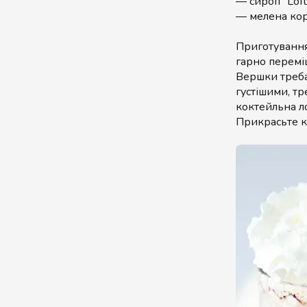
— сироп “Lof
— мелена ко
Приготування
гарно перемі
Вершки треба
густішими, т
коктейльна л
Прикрасьте к