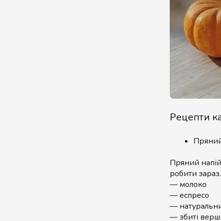
Рецепти к
Пряний
Пряний напій
робити зараз
— молоко
— еспресо
— натуральни
— збиті верш