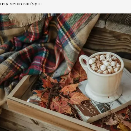
ти у меню кавʼярні.