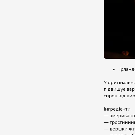
Ірланд
У оригінально
підвищує варт
сироп від вир
Інгредієнти:
— американо 
— тростинни
— вершки жи