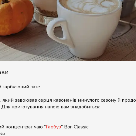
ави
 гарбузовий лате
, який завоював серця кавоманів минулого сезону й прод
. Для приготування напою вам знадобиться:
й концентрат чаю “
Гарбуз
” Bon Classic
ки