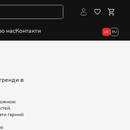
о нас
Контакти
UK
RU
 тренди в
 кожною
стей.
мати гарний
но