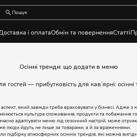
Доставка і оплата
Обмін та повернення
Статті
Пр
Осінні тренди: що додати в меню
я гостей — прибутковість для кавʼярні: осінні
 аспект, який завжди треба враховувати у бізнесі. Адже з
мінюється культура споживання, продукти та побажання го
є вчасно адаптувати меню під сезонний настрій, може отри
же люди йдуть не лише за товарами, а й за враженнями.
ли підбірку атмосферних осінніх трендів, які можна вигід