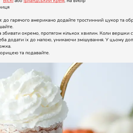
t”
Віскі
або
Ірландський крем
, на вибір
риця
: до гарячого американо додайте тростинний цукор та об
шайте.
 збивати окремо, протягом кількох хвилин. Коли вершки с
реба додати їх до напою, уникаючи змішування. У цьому д
ожка.
орицею та подавайте.