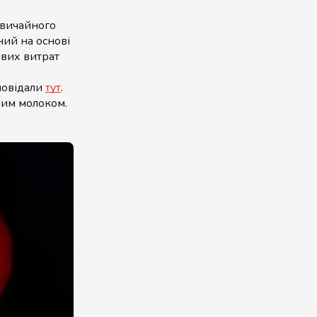
звичайного
ний на основі
йвих витрат
зповідали
тут
.
ним молоком.