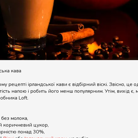
ська кава
му рецепті ірландської кави є відбірний віскі. Звісно, це 
ість напою і робить його менш популярним. Утім, вихід є,
обника Loft.
без молока,
й коричневий цукор,
рністю понад 30%,