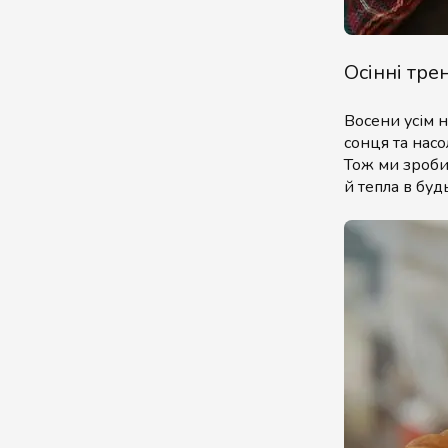
Осінні тре
Восени усім 
сонця та нас
Тож ми зробил
й тепла в буд