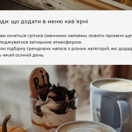
нди: що додати в меню кавʼярні
нам хочеться грітися смачними напоями, ловити промені ще
олоджуватися затишною атмосферою.
и підбірку трендових напоїв з різних категорій, які дода
ь-який осінній день.