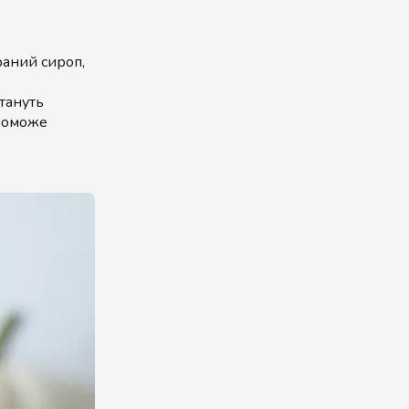
раний сироп,
тануть
опоможе