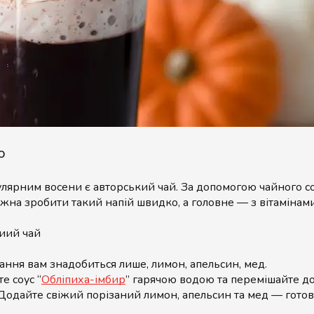
ю
лярним восени є авторський чай. За допомогою чайного с
ожна зробити такий напій швидко, а головне — з вітамінам
иий чай
ання вам знадобиться лише, лимон, апельсин, мед.
е соус “
Обліпиха-імбир
” гарячою водою та перемішайте д
Додайте свіжий порізаний лимон, апельсин та мед — готов