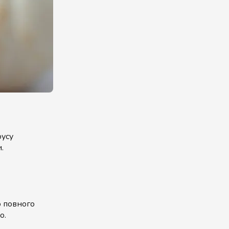
оусу
и.
о повного
о.