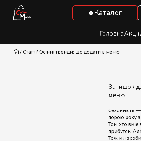
Каталог
Головна
Акції
/ Статті
/ Осінні тренди: що додати в меню
Затишок дл
меню
Сезонність —
порою року з
Той, хто вмі
прибуток. Ад
Тож ми зроби