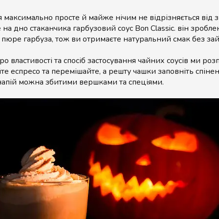
 максимально просте й майже нічим не відрізняється від 
 на дно стаканчика гарбузовий соус Bon Classic. він зробле
 пюре гарбуза, тож ви отримаєте натуральний смак без за
о властивості та спосіб застосування чайних соусів ми ро
те еспресо та перемішайте, а решту чашки заповніть спіне
апій можна збитими вершками та спеціями.