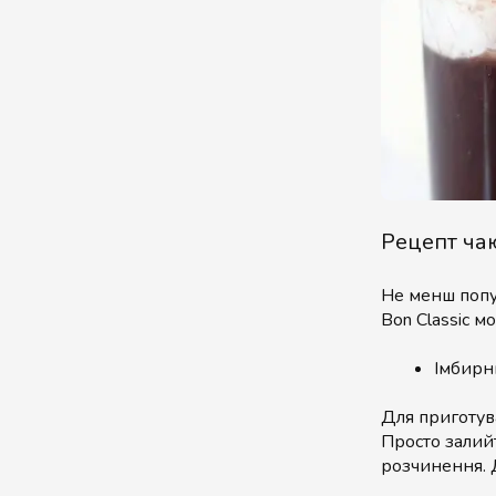
Рецепт ча
Не менш попу
Bon Classic м
Імбирн
Для приготув
Просто залийт
розчинення. 