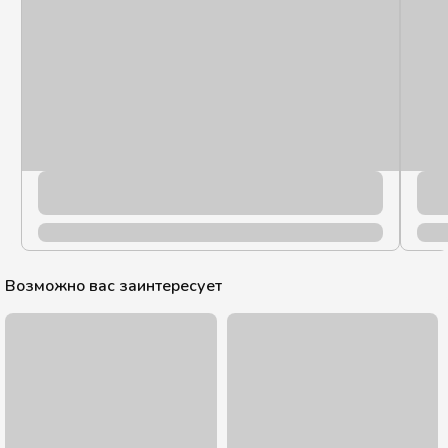
Осенние тренды: что добавить в меню
Уют для гостей – прибыльность для кофейни: осенние
тренды в меню Сезонность — аспект, который всегда
следует учитывать в бизнесе. Ведь с каждым временем
Возможно вас заинтересует
года меняется культура потребле..