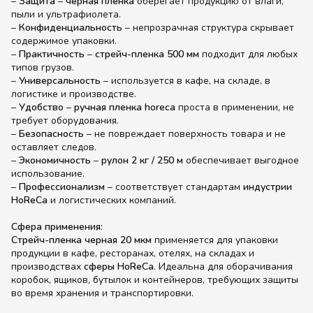
–
Защита
–
черная пленка
оберегает продукцию от влаги,
пыли и ультрафиолета.
–
Конфиденциальность
– непрозрачная структура скрывает
содержимое упаковки.
–
Практичность
–
стрейч-пленка 500 мм
подходит для любых
типов грузов.
–
Универсальность
– используется в кафе, на складе, в
логистике и производстве.
–
Удобство
–
ручная пленка horeca
проста в применении, не
требует оборудования.
–
Безопасность
– не повреждает поверхность товара и не
оставляет следов.
–
Экономичность
–
рулон 2 кг / 250 м
обеспечивает выгодное
использование.
–
Профессионализм
– соответствует стандартам
индустрии
HoReCa
и логистических компаний.
Сфера применения:
Стрейч-пленка черная 20 мкм
применяется для упаковки
продукции в кафе, ресторанах, отелях, на складах и
производствах
сферы HoReCa
. Идеальна для оборачивания
коробок, ящиков, бутылок и контейнеров, требующих защиты
во время хранения и транспортировки.