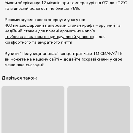
Умови зберігання:
12 місяців при температурі від 0ºС до +22ºС
та відносній вологості не більше 75%.
Рекомендуємо також звернути увагу на:
400 мл двошаровий паперовий стакан крафт
– зручний та
надійний стакан для подачі ароматних напоїв
Трубочка з коліном в індивідуальній упаковці
– для
комфортного та акуратного пиття
Купити "Полуниця-ананас" концентрат чаю ТМ СМАКУЙТЕ
ви можете на нашому сайті – додайте яскраві смаки у своє
меню вже сьогодні!
Дивіться також