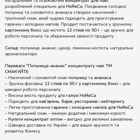
натуральний та освіжаючий
концентрат для чаю
,
розроблений спеціально для
HoReCa
. Поєднання солодкої
полуниці та соковитого ананаса створює насичений і
тропічний смак, який чудово підходить для приготування
гарячих і холодних напоїв. Продукт постачається у зручному
картонному боксі
, що містить
12 стіків по 50 г
– це зручно для
роботи персоналу та збереження свіжості продукту.
Склад:
полуниця, ананас, цукор, лимонна кислота, натуральні
ароматизатори.
Переваги "Полуниця-ананас" концентрату чаю ТМ
СМАКУЙТЕ:
– Насичений і соковитий смак
полуниці
та
ананаса
– Зручна фасовка:
12 стіків по 50 г у картонному боксі
– для
швидкої роботи персоналу
– Висока якість продукту для
галузі HoReCa
– Підходить для
кав’ярень
,
барів
,
ресторанів
і
кейтерингу
– Легке приготування
гарячих і холодних напоїв для HoReCa
– Натуральний смак – мінімум додатків і максимум користі
–
Купити концентрат оптом
– вигідно для великих замовлень
– Швидка доставка по Україні – для вашої зручності та
розвитку бізнесу