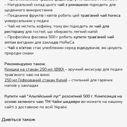
– Натуральний склад цього
чай з ромашкою
підходить для
щоденного використання
– Поєднання фруктів і квітів робить цей
трав’яний чай horeca
універсальним у подачі
– Чай не містить кофеїну, тому він підходить як
чай для
ресторану
для гостей, що обирають легкий напій
– Професійна фасовка 500 г робить
купити трав’яний чай
оптом
вигідним для закладів HoReCa
–
Чай з м’ятою
стає улюбленим серед відвідувачів, які цінують
природні смаки
Рекомендуємо також:
Кришка на стакан 250 мл (Ø80)
– зручний аксесуар для подачі
трав’яного чаю на виніс
250 мл Гофрований стакан бурий
– стильний для гарячих
напоїв у закладах
Купити чай "Альпійський луг" розсипний 500 г. Композиція на
основі зеленого чаю ТМ Чайні шедеври
ви можете на нашому
сайті з доставкою по всій Україні.
Дивіться також