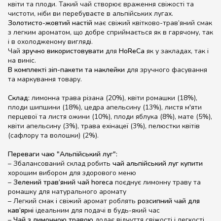
квіти та плоди. Такий чай створює враження свіжості та
чистоти, ніби ви перебуваєте в альпійських лугах.
Золотисто-жовтий настій
має свіжий квітково-трав’яний смак
з легким ароматом, що добре сприймається як в гарячому, так
і в охолодженому вигляді.
Чай
зручно використовувати
для
HoReCa
як у закладах, так і
на виніс.
В комплекті зіп-пакети та наклейки
для зручного фасування
та маркування товару.
Склад:
лимонна трава різана (20%), квіти ромашки (18%),
плоди шипшини (18%), цедра апельсину (13%), листя м'яти
перцевої та листя ожини (10%), плоди яблука (8%), мате (5%),
квіти апельсину (3%), трава ехінацеї (3%), пелюстки квітів
(сафлору та волошки) (2%).
Переваги чаю "Альпійський луг":
– Збалансований склад робить
чай альпійський луг купити
хорошим вибором для здорового меню
–
Зелений трав’яний чай horeca
поєднує лимонну траву та
ромашку для натурального аромату
– Легкий смак і свіжий аромат роблять
розсипний чай для
кав’ярні
ідеальним для подачі в будь-який час
–
Чай з лимонною травою
додає відчуття свіжості і легкості