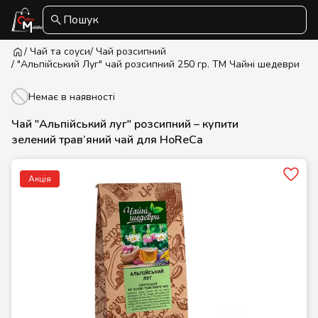
Пошук
/ Чай та соуси
/ Чай розсипний
/ "Альпійський Луг" чай розсипний 250 гр. ТМ Чайні шедеври
Немає в наявності
Чай "Альпійський луг" розсипний – купити
зелений трав’яний чай для HoReCa
Акція