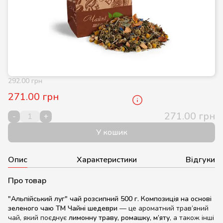
292.00 грн
271.00 грн
271.00 грн
-
+
У кошик
Опис
Характеристики
Відгуки
Про товар
"Альпійський луг" чай розсипний 500 г. Композиція на основі
зеленого чаю ТМ Чайні шедеври
— це ароматний трав’яний
чай, який поєднує
лимонну траву, ромашку, м’яту
, а також інші