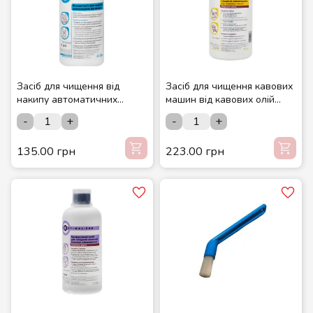
Засіб для чищення від
Засіб для чищення кавових
накипу автоматичних
машин від кавових олій
машин(концентрат) 0,5 л
(концентрат) 1л Optimal з
-
+
-
+
Optimal з мірною кришкою
мірною кришкою
135.00 грн
223.00 грн