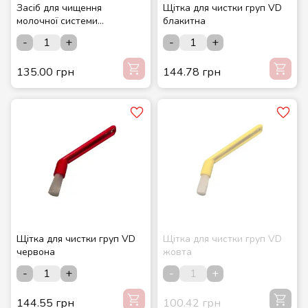
Засіб для чищення
Щітка для чистки груп VD
молочної системи
блакитна
кавомашин(концентрат) 0,5
-
+
-
+
л Optimal з мірною
кришкою
135.00 грн
144.78 грн
Щітка для чистки груп VD
Щітка для чистки груп VD
червона
жовта
-
+
-
+
144.55 грн
100.42 грн