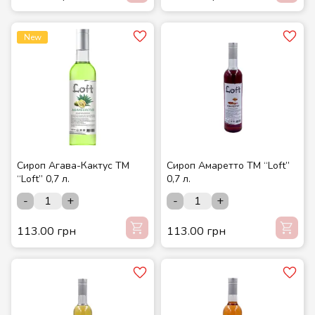
New
Сироп Агава-Кактус ТМ
Сироп Амаретто ТМ “Loft”
“Loft” 0,7 л.
0,7 л.
-
+
-
+
113.00 грн
113.00 грн