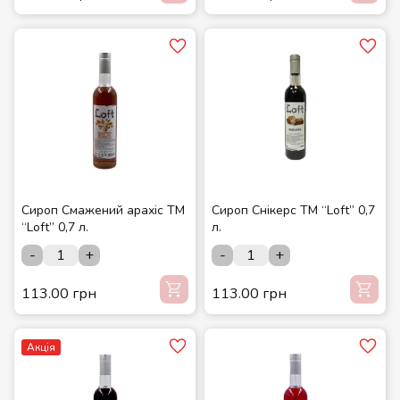
Сироп Смажений арахіс ТМ
Сироп Снікерс ТМ “Loft” 0,7
“Loft” 0,7 л.
л.
-
+
-
+
113.00 грн
113.00 грн
Акція