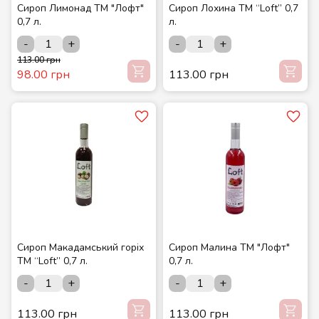
Сироп Лимонад ТМ "Лофт"
Сироп Лохина ТМ “Loft” 0,7
0,7 л.
л.
-
+
-
+
113.00 грн
98.00 грн
113.00 грн
Сироп Макадамський горіх
Сироп Малина ТМ "Лофт"
ТМ “Loft” 0,7 л.
0,7 л.
-
+
-
+
113.00 грн
113.00 грн