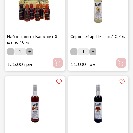
Набір сиропів Кава-сет 6
Сироп Імбир ТМ “Loft” 0,7 л.
шт по 40 мл
-
+
-
+
135.00 грн
113.00 грн