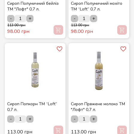
Сироп Полуничний бейліз
Сироп Полуничний мохіто
ТМ "Лофт" 0,7 л.
ТМ “Loft” 0,7 л.
-
+
-
+
113.00 грн
113.00 грн
98.00 грн
98.00 грн
Сироп Попкорн ТМ “Loft”
Сироп Пряжене молоко ТМ
0,7 л.
"Лофт" 0,7 л.
-
+
-
+
113.00 грн
113.00 грн