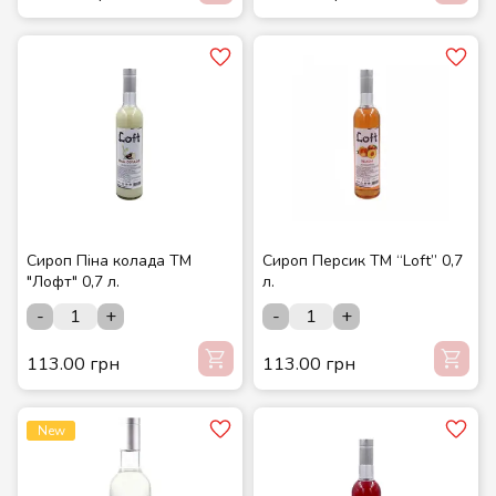
Сироп Піна колада ТМ
Сироп Персик ТМ “Loft” 0,7
"Лофт" 0,7 л.
л.
-
+
-
+
113.00 грн
113.00 грн
New