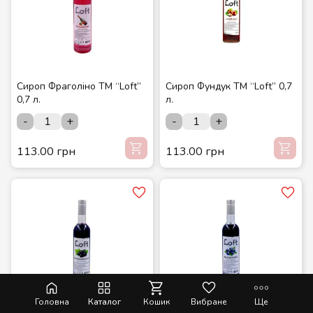
Сироп Фраголіно ТМ “Loft”
Сироп Фундук ТМ “Loft” 0,7
0,7 л.
л.
-
+
-
+
113.00 грн
113.00 грн
Головна
Каталог
Кошик
Вибране
Ще