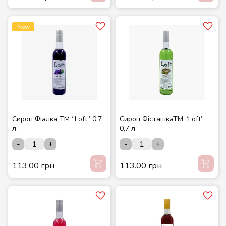
New
Сироп Фіалка ТМ “Loft” 0,7
Сироп ФісташкаТМ “Loft”
л.
0,7 л.
-
+
-
+
113.00 грн
113.00 грн