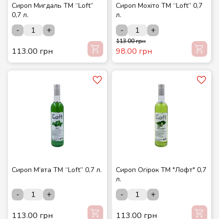
Сироп Мигдаль ТМ “Loft”
Сироп Мохіто ТМ “Loft” 0,7
0,7 л.
л.
-
+
-
+
113.00 грн
113.00 грн
98.00 грн
Сироп М’ята ТМ “Loft” 0,7 л.
Сироп Огірок ТМ "Лофт" 0,7
л.
-
+
-
+
113.00 грн
113.00 грн