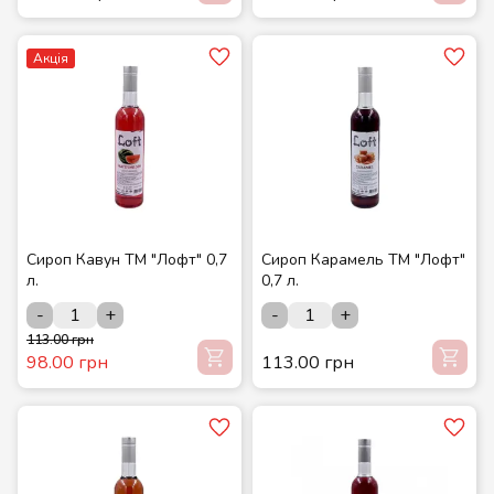
Акція
Сироп Кавун ТМ "Лофт" 0,7
Сироп Карамель ТМ "Лофт"
л.
0,7 л.
-
+
-
+
113.00 грн
98.00 грн
113.00 грн