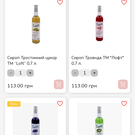
Сироп Тростинний цукор
Сироп Троянда ТМ "Лофт"
ТМ “Loft” 0,7 л.
0,7 л.
-
+
-
+
113.00 грн
113.00 грн
New