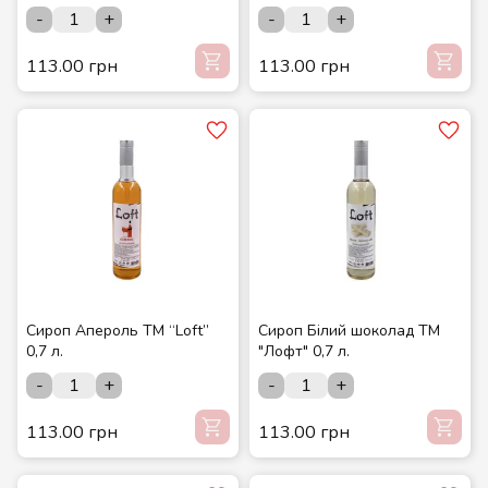
-
+
-
+
113.00 грн
113.00 грн
Сироп Апероль ТМ “Loft”
Сироп Білий шоколад ТМ
0,7 л.
"Лофт" 0,7 л.
-
+
-
+
113.00 грн
113.00 грн