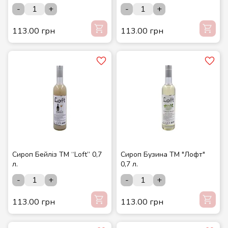
-
+
-
+
113.00 грн
113.00 грн
Сироп Бейліз ТМ “Loft” 0,7
Сироп Бузина ТМ "Лофт"
л.
0,7 л.
-
+
-
+
113.00 грн
113.00 грн