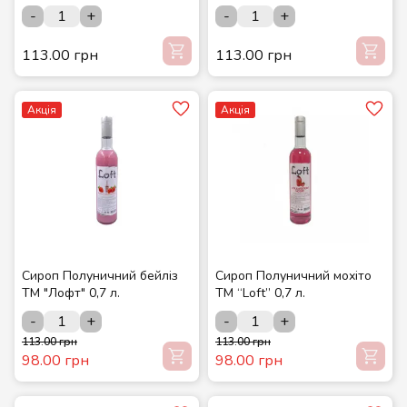
-
+
-
+
113.00 грн
113.00 грн
Акція
Акція
Сироп Полуничний бейліз
Сироп Полуничний мохіто
ТМ "Лофт" 0,7 л.
ТМ “Loft” 0,7 л.
-
+
-
+
113.00 грн
113.00 грн
98.00 грн
98.00 грн