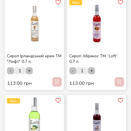
New
Сироп Ірландський крем ТМ
Сироп Абрикос ТМ “Loft”
"Лофт" 0,7 л.
0,7 л.
-
+
-
+
113.00 грн
113.00 грн
New