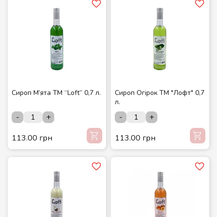
Сироп М’ята ТМ “Loft” 0,7 л.
Сироп Огірок ТМ "Лофт" 0,7
л.
-
+
-
+
113.00 грн
113.00 грн