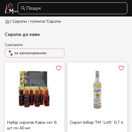
Пошук
/ Сиропи і топінги
/ Сиропи
Сиропи до кави
Сортувати
за замовчуванням
Набір сиропів Кава-сет 6
Сироп Імбир ТМ “Loft” 0,7 л.
шт по 40 мл